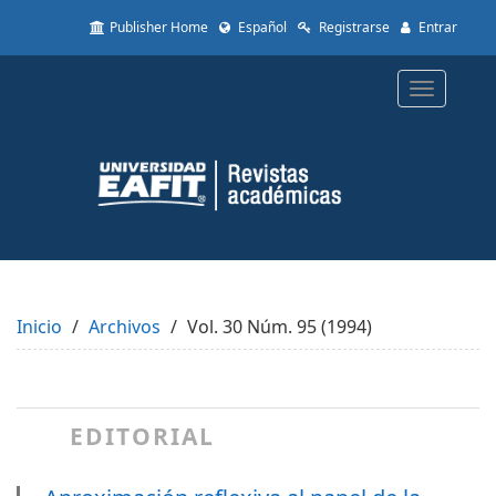
Quick
Publisher Home
Español
Registrarse
Entrar
jump
to
page
Toggle
content
navigatio
Main
Navigation
Main
Content
Sidebar
Inicio
Archivos
Vol. 30 Núm. 95 (1994)
EDITORIAL