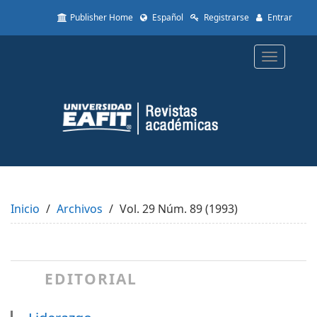
Quick
Publisher Home
Español
Registrarse
Entrar
jump
to
page
Toggle
content
navigatio
Main
Navigation
Main
Content
Sidebar
Inicio
Archivos
Vol. 29 Núm. 89 (1993)
EDITORIAL