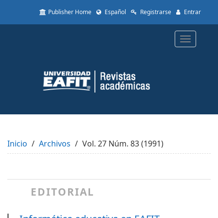
Quick
Publisher Home
Español
Registrarse
Entrar
jump
to
page
Toggle
content
navigatio
Main
Navigation
Main
Content
Sidebar
Inicio
Archivos
Vol. 27 Núm. 83 (1991)
EDITORIAL