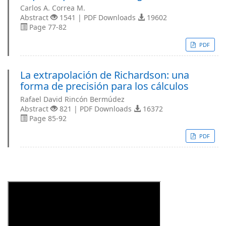
Carlos A. Correa M.
Abstract
1541 | PDF Downloads
19602
Page 77-82
PDF
La extrapolación de Richardson: una
forma de precisión para los cálculos
Rafael David Rincón Bermúdez
Abstract
821 | PDF Downloads
16372
Page 85-92
PDF