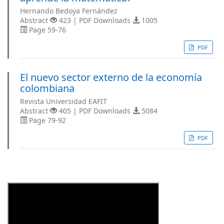
Hernando Bedoya Fernández
Abstract
423 | PDF Downloads
1005
Page 59-76
PDF
El nuevo sector externo de la economía
colombiana
Revista Universidad EAFIT
Abstract
405 | PDF Downloads
5084
Page 79-92
PDF