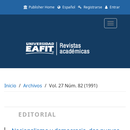
Quick
Publisher Home
Español
Registrarse
Entrar
jump
to
page
Toggle
content
navigatio
Main
Navigation
Main
Content
Sidebar
Inicio
Archivos
Vol. 27 Núm. 82 (1991)
EDITORIAL