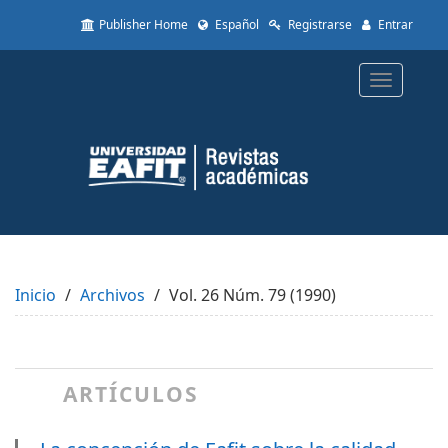
Quick
Publisher Home
Español
Registrarse
Entrar
jump
to
page
Toggle
content
navigatio
Main
Navigation
Main
Content
Sidebar
Inicio
Archivos
Vol. 26 Núm. 79 (1990)
ARTÍCULOS