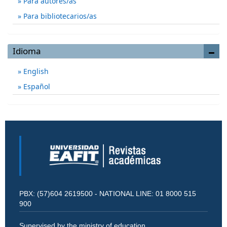
Para autores/as
Para bibliotecarios/as
Idioma
English
Español
PBX: (57)604 2619500 - NATIONAL LINE: 01 8000 515
900
Supervised by the ministry of education