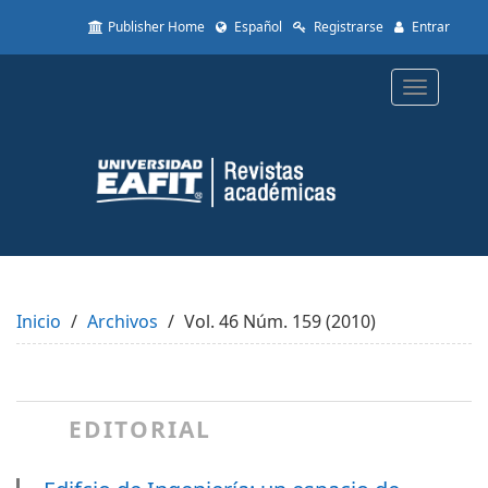
Quick
Publisher Home
Español
Registrarse
Entrar
jump
to
page
Toggle
content
navigatio
Main
Navigation
Main
Content
Sidebar
Inicio
Archivos
Vol. 46 Núm. 159 (2010)
EDITORIAL