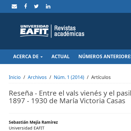
Quick
jump
to
page
content
Main
Navigation
Main
Content
Sidebar
ACERCA DE
ACTUAL
NÚMEROS ANTERIORE
Inicio
Archivos
Núm. 1 (2014)
Artículos
Reseña - Entre el vals vienés y el pasi
1897 - 1930 de María Victoria Casas
Main
Sebastián Mejía Ramírez
Universidad EAFIT