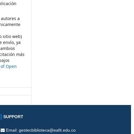
licación
 autores a
ónicamente
s
o sitio web)
e envío, ya
rcambios
citación más
bajos
t of Open
SUPPORT
Email: gestecbiblioteca@eafit.edu.co