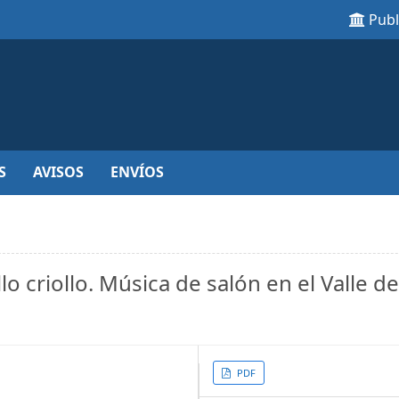
Pub
S
AVISOS
ENVÍOS
llo criollo. Música de salón en el Valle d
Article
PDF