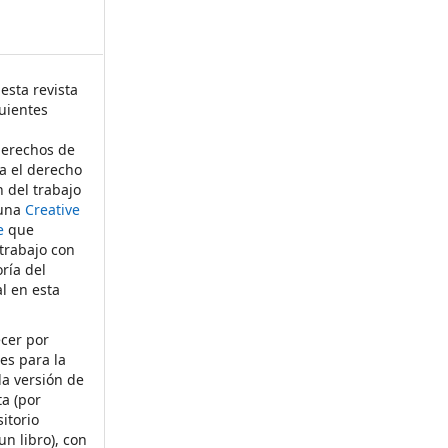
esta revista
uientes
derechos de
ta el derecho
n del trabajo
 una
Creative
e
que
 trabajo con
ría del
al en esta
ecer por
es para la
la versión de
ta (por
itorio
un libro), con