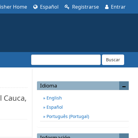
lisher Home
Español
Registrarse
Entrar
Buscar
Idioma
el Cauca,
English
Español
Português (Portugal)
Información