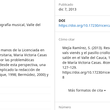
Sidebar
Publicado
dic 7, 2013
DOI
ografía musical, Valle del
https://doi.org/10.17230/ricerc
Article
Cómo citar
Details
Mejía Ramírez, S. (2013). Res
e manos de la Licenciada en
vals vienés y el pasillo criol
sitaria, Maria Victoria Casas
salón en el Valle del Cauca, 
por las problemáticas
de María Victoria Casas.
Rice
 desde esta perspectiva, una
127–129.
mplicado la redacción de
https://doi.org/10.17230/rice
uque, 1998; Bermúdez, 2000) y
8
Más formatos de cita
Número