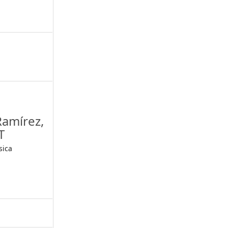
Ramírez,
T
sica