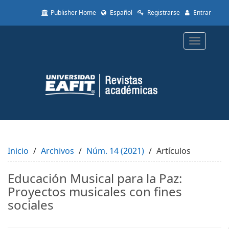
Quick
Publisher Home
Español
Registrarse
Entrar
jump
to
page
Toggle
content
navigatio
Main
Navigation
Main
Content
Sidebar
Inicio
Archivos
Núm. 14 (2021)
Artículos
Educación Musical para la Paz:
Proyectos musicales con fines
sociales