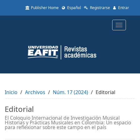
Quick
Publisher Home
Español
Registrarse
Entrar
jump
to
page
Toggle
content
navigatio
Main
Navigation
Main
Content
Sidebar
Inicio
Archivos
Núm. 17 (2024)
Editorial
Editorial
El Coloquio Internacional de Investigación Musical
Historias y Prácticas Musicales en Colombia: Un espacio
para reflexionar sobre este campo en el país