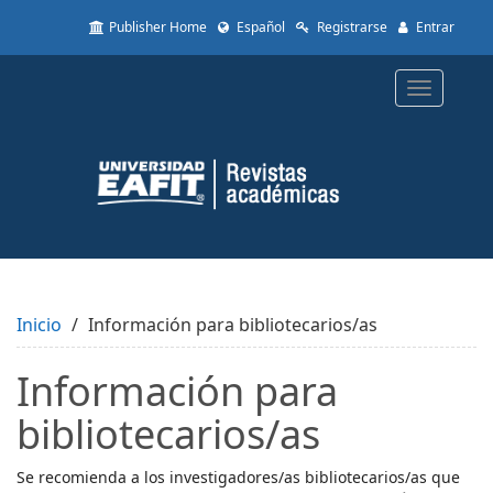
Quick
Publisher Home
Español
Registrarse
Entrar
jump
to
page
Toggle
content
navigatio
Main
Navigation
Main
Content
Sidebar
Inicio
Información para bibliotecarios/as
Información para
bibliotecarios/as
Se recomienda a los investigadores/as bibliotecarios/as que