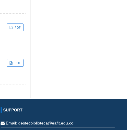
PDF
PDF
SUPPORT
Email: gestecbiblioteca@eafit.edu.co