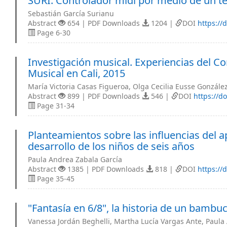
SURI: Controlador midi por medio de un 
Sebastián García Surianu
Abstract
654 | PDF Downloads
1204 |
DOI
https://
Page 6-30
Investigación musical. Experiencias del C
Musical en Cali, 2015
María Victoria Casas Figueroa, Olga Cecilia Eusse Gonzále
Abstract
899 | PDF Downloads
546 |
DOI
https://d
Page 31-34
Planteamientos sobre las influencias del a
desarrollo de los niños de seis años
Paula Andrea Zabala García
Abstract
1385 | PDF Downloads
818 |
DOI
https://
Page 35-45
"Fantasía en 6/8", la historia de un bamb
Vanessa Jordán Beghelli, Martha Lucía Vargas Ante, Paula