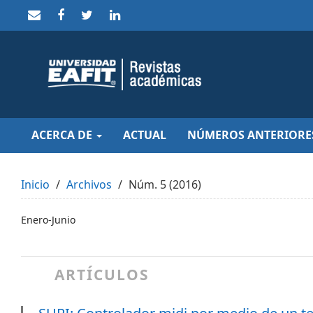
Quick
jump
to
page
content
Main
Navigation
Main
Content
Sidebar
ACERCA DE
ACTUAL
NÚMEROS ANTERIORE
Inicio
Archivos
Núm. 5 (2016)
Enero-Junio
ARTÍCULOS