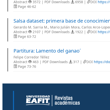
Abstract
3572 | PDF Downloads
6958 |
DOI
https:/
Page 46-62
Salsa dataset: primera base de conocimie
Gerardo M. Sarria M., Mario Julián Mora, Carlos Arce-Lope
Abstract
2107 | PDF Downloads
1922 |
DOI
https:/
Page 63-72
Partitura: Lamento del ganao´
Felipe Corredor Téllez
Abstract
463 | PDF Downloads
317 |
DOI
https://d
Page 73-76