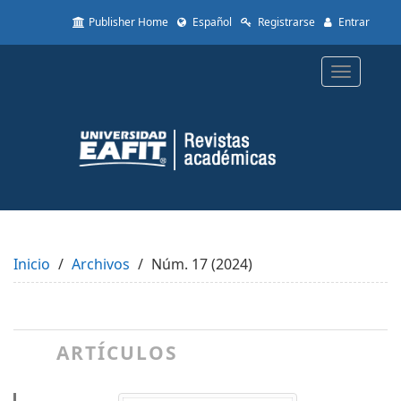
Quick
Publisher Home
Español
Registrarse
Entrar
jump
to
page
Toggle
content
navigatio
Main
Navigation
Main
Content
Sidebar
Inicio
Archivos
Núm. 17 (2024)
ARTÍCULOS