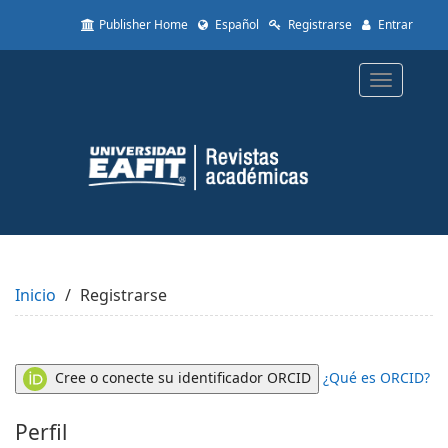
Quick
Publisher Home
Español
Registrarse
Entrar
jump
to
page
Toggle
content
navigatio
Main
Navigation
Main
Content
Sidebar
Inicio
Registrarse
Cree o conecte su identificador ORCID
¿Qué es ORCID?
Perfil