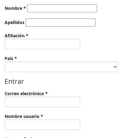
Nombre
*
Apellidos
Obligatorio
Afiliación
*
Obligatorio
País
*
Entrar
Obligatorio
Correo electrónico
*
Obligatorio
Nombre usuario
*