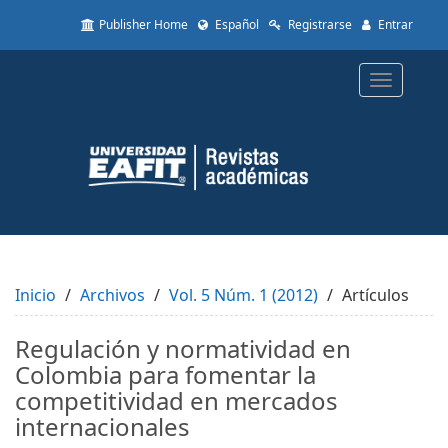
Quick
Publisher Home
Español
Registrarse
Entrar
jump
to
page
Toggle
content
navigatio
Main
Navigation
Main
Content
Sidebar
Inicio
Archivos
Vol. 5 Núm. 1 (2012)
Artículos
Regulación y normatividad en
Colombia para fomentar la
competitividad en mercados
internacionales