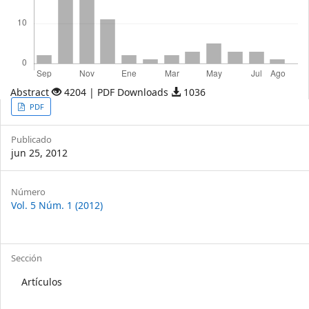
Abstract
4204 | PDF Downloads
1036
Article
PDF
Sidebar
Publicado
jun 25, 2012
Article
Número
Vol. 5 Núm. 1 (2012)
Details
Sección
Artículos