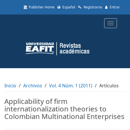
Quick
Publisher Home
Español
Registrarse
Entrar
jump
to
page
Toggle
content
navigatio
Main
Navigation
Main
Content
Sidebar
Inicio
Archivos
Vol. 4 Núm. 1 (2011)
Artículos
Applicability of firm
internationalization theories to
Colombian Multinational Enterprises