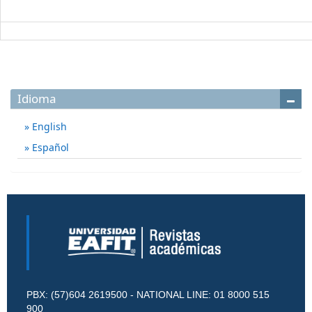
Idioma
English
Español
PBX: (57)604 2619500 - NATIONAL LINE: 01 8000 515
900