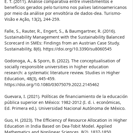
E. T. (2011). Análise comparativa entre investimentos e
benefícios gerados pelo turismo nos países latinoamericanos
por meio da análise por envoltória de dados-dea. Turismo-
Visão e Ação, 13(2), 244-259.
Falle, S., Rauter, R., Engert, S., & Baumgartner, R. (2016).
Sustainability Management with the Sustainability Balanced
Scorecard in SMEs: Findings from an Austrian Case Study.
Sustainability, 8(6). https://doi.org/10.3390/su8060545
Godonoga, A., & Sporn, B. (2022). The conceptualisation of
socially responsible universities in higher education
research: a systematic literature review. Studies in Higher
Education, 48(3), 445-459.
https://doi.org/10.1080/03075079.2022.2145462
Guevara, I. (2021). Políticas de financiamiento de la educación
pública superior en México: 1982-2012 (I. d. i. económicas,
Ed. Primera ed.). Universidad Nacional Autónoma de México.
Guo, H. (2023). The Efficiency of Resource Allocation in Higher
Education in India Based on Dea-Tobit Model. Applied
Mathematics and Nonlinear Sciences, 8(2), 1837-1850.