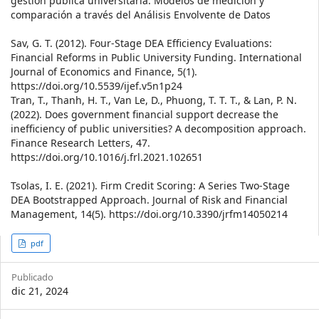
gestión pública universitaria. Modelos de medición y
comparación a través del Análisis Envolvente de Datos
Sav, G. T. (2012). Four-Stage DEA Efficiency Evaluations:
Financial Reforms in Public University Funding. International
Journal of Economics and Finance, 5(1).
https://doi.org/10.5539/ijef.v5n1p24
Tran, T., Thanh, H. T., Van Le, D., Phuong, T. T. T., & Lan, P. N.
(2022). Does government financial support decrease the
inefficiency of public universities? A decomposition approach.
Finance Research Letters, 47.
https://doi.org/10.1016/j.frl.2021.102651
Tsolas, I. E. (2021). Firm Credit Scoring: A Series Two-Stage
DEA Bootstrapped Approach. Journal of Risk and Financial
Management, 14(5). https://doi.org/10.3390/jrfm14050214
Article
pdf
Sidebar
Publicado
dic 21, 2024