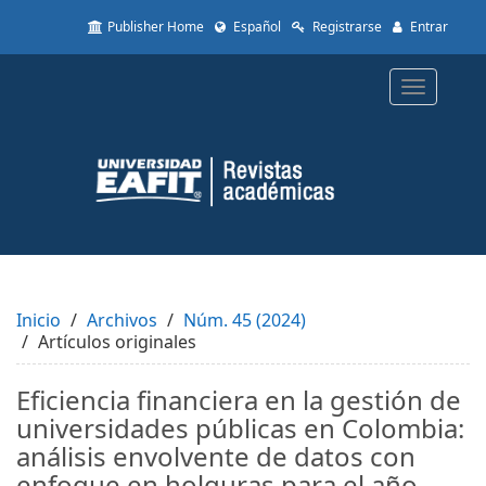
Quick
Publisher Home
Español
Registrarse
Entrar
jump
to
page
Toggle
content
navigatio
Main
Navigation
Main
Content
Sidebar
Inicio
Archivos
Núm. 45 (2024)
Artículos originales
Eficiencia financiera en la gestión de
universidades públicas en Colombia:
análisis envolvente de datos con
enfoque en holguras para el año