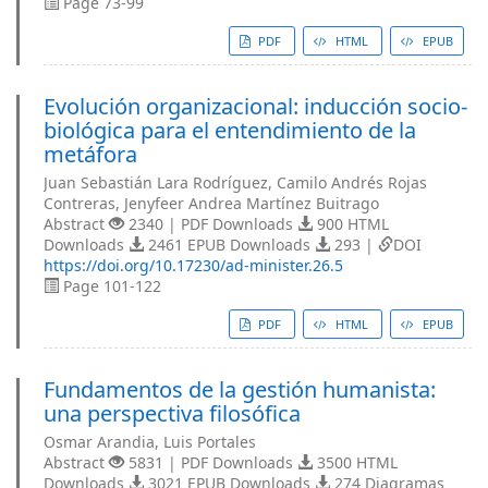
Page 73-99
PDF
HTML
EPUB
Evolución organizacional: inducción socio-
biológica para el entendimiento de la
metáfora
Juan Sebastián Lara Rodríguez, Camilo Andrés Rojas
Contreras, Jenyfeer Andrea Martínez Buitrago
Abstract
2340 | PDF Downloads
900 HTML
Downloads
2461 EPUB Downloads
293 |
DOI
https://doi.org/10.17230/ad-minister.26.5
Page 101-122
PDF
HTML
EPUB
Fundamentos de la gestión humanista:
una perspectiva filosófica
Osmar Arandia, Luis Portales
Abstract
5831 | PDF Downloads
3500 HTML
Downloads
3021 EPUB Downloads
274 Diagramas