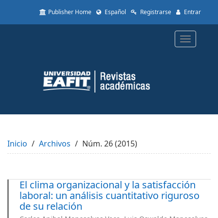
Quick
Publisher Home
Español
Registrarse
Entrar
jump
to
page
Toggle
content
navigatio
Main
Navigation
Main
Content
Sidebar
Inicio
Archivos
Núm. 26 (2015)
El clima organizacional y la satisfacción
laboral: un análisis cuantitativo riguroso
de su relación