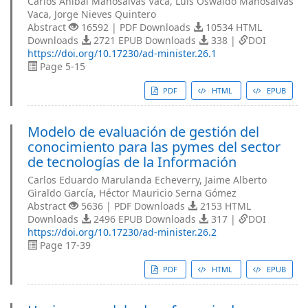
Carlos Anibal Manosalvas Vaca, Luis Oswaldo Manosalvas
Vaca, Jorge Nieves Quintero
Abstract
16592 | PDF Downloads
10534 HTML
Downloads
2721 EPUB Downloads
338 |
DOI
https://doi.org/10.17230/ad-minister.26.1
Page 5-15
PDF
HTML
EPUB
Modelo de evaluación de gestión del
conocimiento para las pymes del sector
de tecnologías de la Información
Carlos Eduardo Marulanda Echeverry, Jaime Alberto
Giraldo García, Héctor Mauricio Serna Gómez
Abstract
5636 | PDF Downloads
2153 HTML
Downloads
2496 EPUB Downloads
317 |
DOI
https://doi.org/10.17230/ad-minister.26.2
Page 17-39
PDF
HTML
EPUB