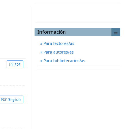
Enviar un artículo
Información
Para lectores/as
Para autores/as
Para bibliotecarios/as
PDF
PDF (English)