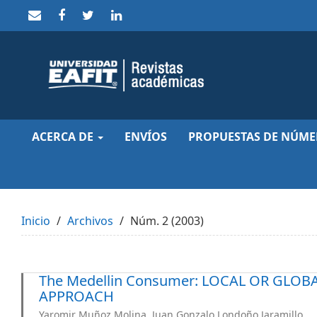
Quick
jump
to
page
content
Main
Navigation
Main
Content
Sidebar
ACERCA DE
ENVÍOS
PROPUESTAS DE NÚME
Inicio
Archivos
Núm. 2 (2003)
The Medellin Consumer: LOCAL OR GLO
APPROACH
Yaromir Muñoz Molina, Juan Gonzalo Londoño Jaramillo