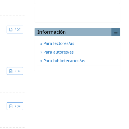
Enviar un artículo
PDF
Información
Para lectores/as
Para autores/as
Para bibliotecarios/as
PDF
PDF