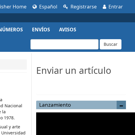
lisher Home
Español
Registrarse
Entrar
NÚMEROS
ENVÍOS
AVISOS
Buscar
Enviar un artículo
Enviar un artículo
ia
Lanzamiento
dad Nacional
 la
ño 1978.
sual y arte
 Universidad