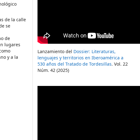
cnológico
 de la calle
de se
no de
en lugares
 como
Lanzamiento del
Dossier: Literaturas,
no y a la
lenguajes y territorios en Iberoamérica a
530 años del Tratado de Tordesillas
. Vol. 22
Núm. 42 (2025)