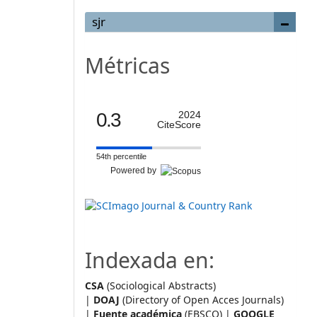
sjr
Métricas
0.3
2024
CiteScore
54th percentile
Powered by
Indexada en:
CSA
(Sociological Abstracts)
|
DOAJ
(Directory of Open Acces Journals)
|
Fuente académica
(EBSCO) |
GOOGLE