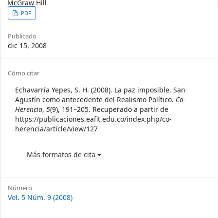
McGraw Hill
Article
PDF
Sidebar
Publicado
dic 15, 2008
Article
Cómo citar
Details
Echavarría Yepes, S. H. (2008). La paz imposible. San
Agustín como antecedente del Realismo Político.
Co-
Herencia
,
5
(9), 191–205. Recuperado a partir de
https://publicaciones.eafit.edu.co/index.php/co-
herencia/article/view/127
Más formatos de cita
Número
Vol. 5 Núm. 9 (2008)