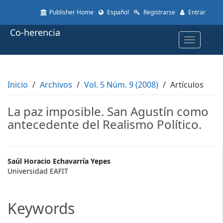
Quick
Publisher Home
Español
Registrarse
Entrar
jump
to
Co-herencia
page
Toggle
content
navigatio
Main
Navigation
Main
Inicio
Content
Archivos
Vol. 5 Núm. 9 (2008)
Artículos
Sidebar
La paz imposible. San Agustín como
antecedente del Realismo Político.
Main
Saúl Horacio Echavarría Yepes
Universidad EAFIT
Article
Content
Keywords