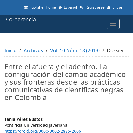
Quick
Publisher Home
Español
Registrarse
Entrar
jump
to
Co-herencia
page
Toggle
content
navigatio
Main
Navigation
Main
Inicio
Content
Archivos
Vol. 10 Núm. 18 (2013)
Dossier
Sidebar
Entre el afuera y el adentro. La
configuración del campo académico
y sus fronteras desde las prácticas
comunicativas de científicas negras
en Colombia
Main
Tania Pérez Bustos
Pontificia Universidad Javeriana
Article
https://orcid.org/0000-0002-2885-2606