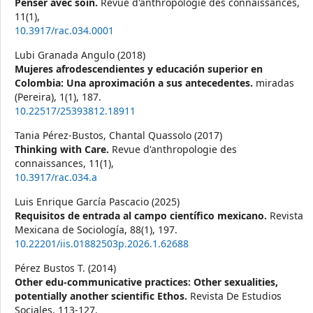
Penser avec soin.
Revue d'anthropologie des connaissances,
11
(1),
10.3917/rac.034.0001
Lubi Granada Angulo (2018)
Mujeres afrodescendientes y educación superior en
Colombia: Una aproximación a sus antecedentes.
miradas
(Pereira),
1
(1),
187.
10.22517/25393812.18911
Tania Pérez-Bustos, Chantal Quassolo (2017)
Thinking with Care.
Revue d'anthropologie des
connaissances,
11
(1),
10.3917/rac.034.a
Luis Enrique García Pascacio (2025)
Requisitos de entrada al campo científico mexicano.
Revista
Mexicana de Sociología,
88
(1),
197.
10.22201/iis.01882503p.2026.1.62688
Pérez Bustos T. (2014)
Other edu-communicative practices: Other sexualities,
potentially another scientific Ethos.
Revista De Estudios
Sociales,
113-127.