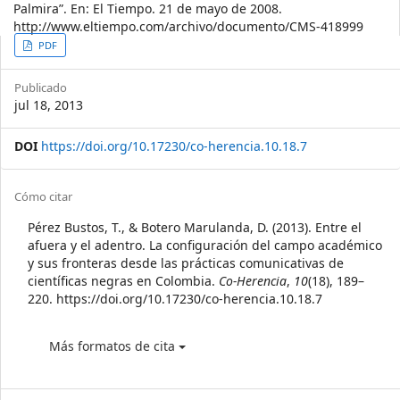
Palmira”. En: El Tiempo. 21 de mayo de 2008.
http://www.eltiempo.com/archivo/documento/CMS-418999
Article
PDF
Sidebar
Publicado
jul 18, 2013
DOI
https://doi.org/10.17230/co-herencia.10.18.7
Article
Cómo citar
Details
Pérez Bustos, T., & Botero Marulanda, D. (2013). Entre el
afuera y el adentro. La configuración del campo académico
y sus fronteras desde las prácticas comunicativas de
científicas negras en Colombia.
Co-Herencia
,
10
(18), 189–
220. https://doi.org/10.17230/co-herencia.10.18.7
Más formatos de cita