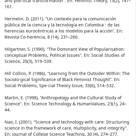
and poli-tical transformation”. En: Feminist Theory, 13(2), 147–
161.
Hermelin, D. (2011). “Un contexto para la comunicación
pública de la ciencia y la tecnología en Colombia : de las
herencias eurocéntricas a los modelos para la acción”. En:
Revista Co-herencia, 8 (14), 231–260.
Hilgartner, S. (1990). “The Dominant View of Popularisation:
conceptual Problems, Political Issues”. En: Social Studies of
Science, 20(3), 519–539.
Hill Collins, P. (1986). “Learning from the Outsider Within: The
Sociolo-gical Significance of Black Feminist Thought”. En:
Social Problems, Spe-cial Theory Issue, 33(6), S14–S32.
Martin, E. (1998). “Anthropology and the Cultural Study of
Science”. En: Science Technology & HumanValues, 23(1), 24–
44.
Nair, I. (2001). “Science and technology with care: Structuring
science in the framework of care, multiplicity, and integrity”.
En: Journal of College Science Teaching, 30 (4), 274–277.