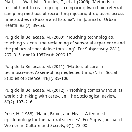
Platt, L. – Wall, M. – Rhodes, T., et al. (2006). “Methods to
recruit hard-to-reach groups: comparing two chain referral
sampling methods of recrui-ting injecting drug users across
nine studies in Russia and Estonia”. En: Journal of Urban
Health, 83 (7), 39–53.
Puig de la Bellacasa, M. (2009). “Touching technologies,
touching visions. The reclaiming of sensorial experience and
the politics of speculative thin-king”. En: Subjectivity, 28(1),
297–315. doi:10.1057/sub.2009.17
Puig de la Bellacasa, M. (2011). “Matters of care in
technoscience: Assem-bling neglected things”. En: Social
Studies of Science, 41(1), 85–106.
Puig de la Bellacasa, M. (2012). «“Nothing comes without its
world”: thin-king with care». En: The Sociological Review,
60(2), 197–216.
Rose, H. (1983). “Hand, Brain, and Heart: A feminist
epistemology for the natural sciences”. En: Signs: Journal of
Women in Culture and Society, 9(1), 73–90.