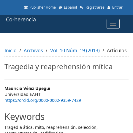
Quick
Publisher Home
Español
Registrarse
Entrar
jump
to
Co-herencia
page
Toggle
content
navigatio
Main
Navigation
Main
Inicio
Content
Archivos
Vol. 10 Núm. 19 (2013)
Artículos
Sidebar
Tragedia y reaprehensión mítica
Main
Mauricio Vélez Upegui
Universidad EAFIT
Article
https://orcid.org/0000-0002-9359-7429
Content
Keywords
Tragedia ática, mito, reaprehensión, selección,