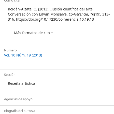
Article
Cómo citar
Details
Roldán-Alzate, O. (2013). Ilusión científica del arte
Conversación con Edwin Monsalve.
Co-Herencia
,
10
(19), 313–
316. https://doi.org/10.17230/co-herencia.10.19.13
Más formatos de cita
Número
Vol. 10 Núm. 19 (2013)
Sección
Reseña artística
Agencias de apoyo
Biografía del autor/a