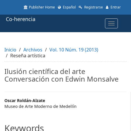
Quick
Publisher Home
Español
Registrarse
Entrar
jump
to
Co-herencia
page
Toggle
content
navigatio
Main
Navigation
Main
Inicio
Content
Archivos
Vol. 10 Núm. 19 (2013)
Reseña artística
Sidebar
Ilusión científica del arte
Conversación con Edwin Monsalve
Main
Oscar Roldán-Alzate
Museo de Arte Moderno de Medellín
Article
Content
Keywords