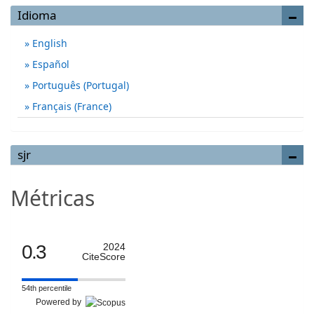
Idioma
English
Español
Português (Portugal)
Français (France)
sjr
Métricas
0.3
2024
CiteScore
54th percentile
Powered by