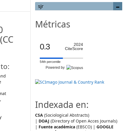
sjr
Métricas
0
(CC
0.3
2024
CiteScore
54th percentile
to:
Powered by
and
e
mat
,
Indexada en:
CSA
(Sociological Abstracts)
y
|
DOAJ
(Directory of Open Acces Journals)
|
Fuente académica
(EBSCO) |
GOOGLE