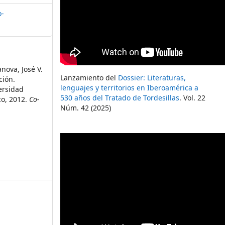
o-
anova, José V.
Lanzamiento del
Dossier: Literaturas,
ción.
lenguajes y territorios en Iberoamérica a
ersidad
530 años del Tratado de Tordesillas
. Vol. 22
o, 2012.
Co-
Núm. 42 (2025)