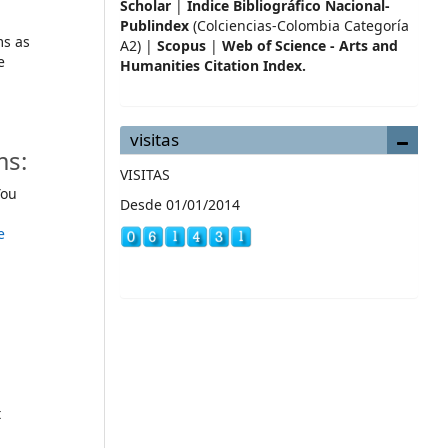
Scholar
|
Índice Bibliográfico Nacional-
Publindex
(Colciencias-Colombia Categoría
ms as
A2) |
Scopus
|
Web of Science - Arts and
e
Humanities Citation Index.
visitas
ms:
VISITAS
ou
Desde 01/01/2014
e
t