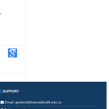
n
l
SUPPORT
Email: gestecbiblioteca@eafit.edu.co