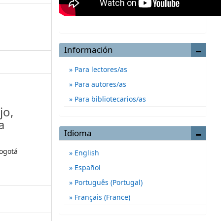
Información
Para lectores/as
Para autores/as
Para bibliotecarios/as
jo,
a
Idioma
Bogotá
English
Español
Português (Portugal)
Français (France)