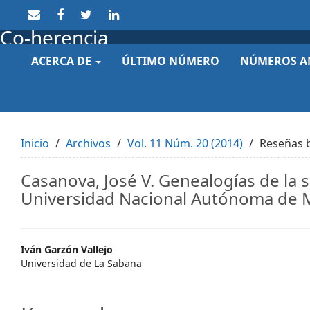
Quick
jump
Co-herencia
to
page
ACERCA DE
ÚLTIMO NÚMERO
NÚMEROS A
content
Main
Navigation
Main
Content
Sidebar
Inicio
Archivos
Vol. 11 Núm. 20 (2014)
Reseñas b
Casanova, José V. Genealogías de la 
Universidad Nacional Autónoma de 
Main
Iván Garzón Vallejo
Universidad de La Sabana
Article
Content