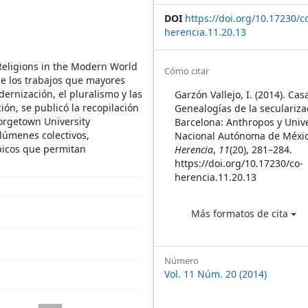
DOI
https://doi.org/10.17230/c
herencia.11.20.13
 Religions in the Modern World
Article
Cómo citar
 de los trabajos que mayores
Details
dernización, el pluralismo y las
Garzón Vallejo, I. (2014). Cas
ión, se publicó la recopilación
Genealogías de la seculariza
eorgetown University
Barcelona: Anthropos y Univ
olúmenes colectivos,
Nacional Autónoma de Méxic
ópicos que permitan
Herencia
,
11
(20), 281–284.
https://doi.org/10.17230/co-
herencia.11.20.13
Más formatos de cita
Número
Vol. 11 Núm. 20 (2014)