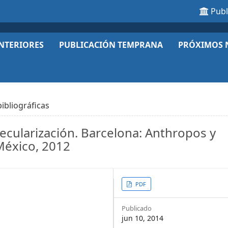
Pub
NTERIORES
PUBLICACIÓN TEMPRANA
PRÓXIMOS 
ibliográficas
secularización. Barcelona: Anthropos y
México, 2012
Article
PDF
Sidebar
Publicado
jun 10, 2014