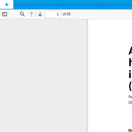
Ansiedad finisecular e hibridez cultural en el imaginario dariano de 