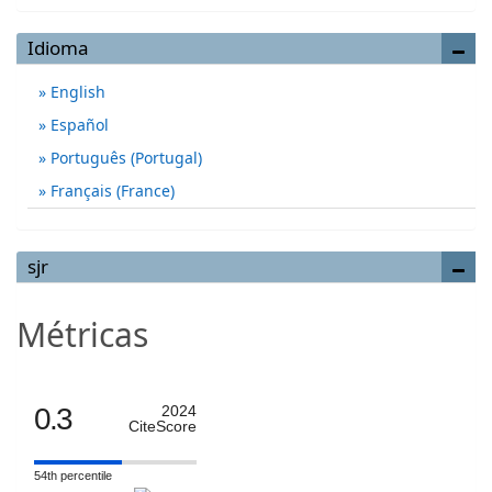
Idioma
English
Español
Português (Portugal)
Français (France)
sjr
Métricas
0.3
2024
CiteScore
54th percentile