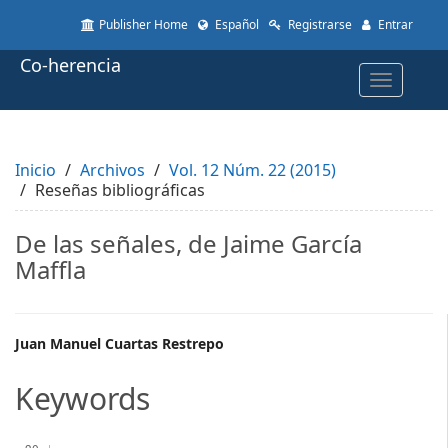
Quick
Publisher Home
Español
Registrarse
Entrar
jump
to
Co-herencia
page
Toggle
content
navigatio
Main
Navigation
Main
Inicio
Content
Archivos
Vol. 12 Núm. 22 (2015)
Reseñas bibliográficas
Sidebar
De las señales, de Jaime García
Maffla
Main
Juan Manuel Cuartas Restrepo
Article
Keywords
Content
Descargas