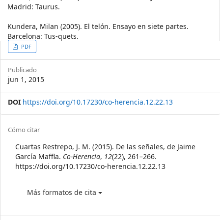
Madrid: Taurus.
Kundera, Milan (2005). El telón. Ensayo en siete partes.
Barcelona: Tus-quets.
Article
PDF
Sidebar
Publicado
jun 1, 2015
DOI
https://doi.org/10.17230/co-herencia.12.22.13
Article
Cómo citar
Details
Cuartas Restrepo, J. M. (2015). De las señales, de Jaime
García Maffla.
Co-Herencia
,
12
(22), 261–266.
https://doi.org/10.17230/co-herencia.12.22.13
Más formatos de cita