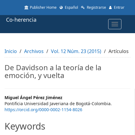
Quick
Publisher Home
Español
Registrarse
Entrar
jump
to
Co-herencia
page
Toggle
content
navigatio
Main
Navigation
Main
Inicio
Content
Archivos
Vol. 12 Núm. 23 (2015)
Artículos
Sidebar
De Davidson a la teoría de la
emoción, y vuelta
Main
Miguel Ángel Pérez Jiménez
Pontificia Universidad Javeriana de Bogotá-Colombia.
Article
https://orcid.org/0000-0002-1154-8026
Content
Keywords