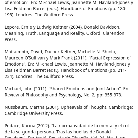
of emotion”. En: Mi-chael Lewis, Jeannette M. Haviland-Jones y
Lisa Feldman Barret (eds.). Handbook of Emotions (pp. 180-
195). Londres: The Guilford Press.
Lepore, Ernie y Ludwig Keltner (2004). Donald Davidson.
Meaning, Truth, Language and Reality. Oxford: Clarendon
Press.
Matsumoto, David, Dacher Keltner, Michelle N. Shiota,
Maureen O’Sullivan y Mark Frank (2011). “Facial Expression of
Emotions”. En: Mi-chael Lewis, Jeannette M. Haviland-Jones y
Lisa Feldman Barret (eds.). Handbook of Emotions (pp. 211-
234). Londres: The Guilford Press.
Michael, John (2011). “Shared Emotions and Joint Action”. En:
Review of Philosophy and Psychology, No. 2, pp: 355-373.
Nussbaum, Martha (2001). Upheavals of Thought. Cambridge:
Cambridge University Press.
Pedace, Karina (2012). “La normatividad de lo mental y el rol
de la se-gunda persona. Tras las huellas de Donald
Davidson”. En: Areté. Revista de Filosofía. Vol. 24, No. 1, pp.