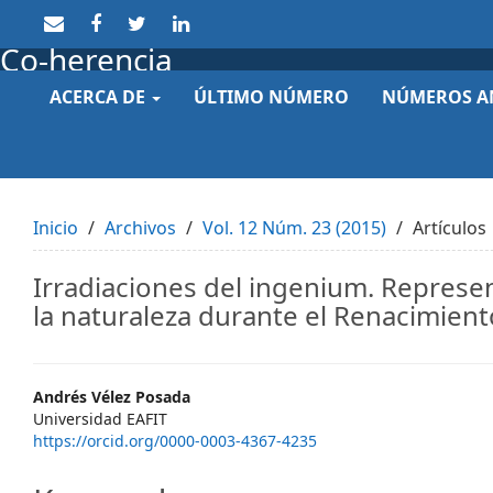
Quick
jump
Co-herencia
to
page
ACERCA DE
ÚLTIMO NÚMERO
NÚMEROS A
content
Main
Navigation
Main
Content
Sidebar
Inicio
Archivos
Vol. 12 Núm. 23 (2015)
Artículos
Irradiaciones del ingenium. Represe
la naturaleza durante el Renacimient
Main
Andrés Vélez Posada
Universidad EAFIT
Article
https://orcid.org/0000-0003-4367-4235
Content