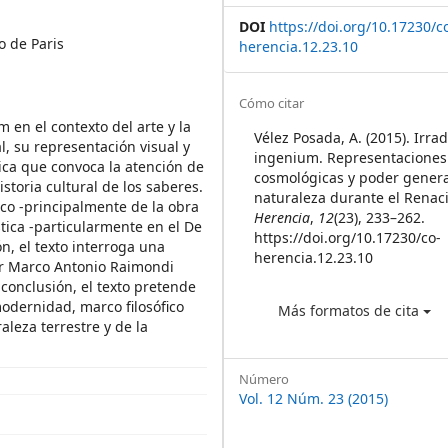
DOI
https://doi.org/10.17230/c
o de Paris
herencia.12.23.10
Article
Cómo citar
 en el contexto del arte y la
Details
Vélez Posada, A. (2015). Irra
l, su representación visual y
ingenium. Representaciones
ica que convoca la atención de
cosmológicas y poder genera
historia cultural de los saberes.
naturaleza durante el Renac
fico -principalmente de la obra
Herencia
,
12
(23), 233–262.
stica -particularmente en el De
https://doi.org/10.17230/co-
n, el texto interroga una
herencia.12.23.10
or Marco Antonio Raimondi
 conclusión, el texto pretende
odernidad, marco filosófico
Más formatos de cita
aleza terrestre y de la
Número
Vol. 12 Núm. 23 (2015)