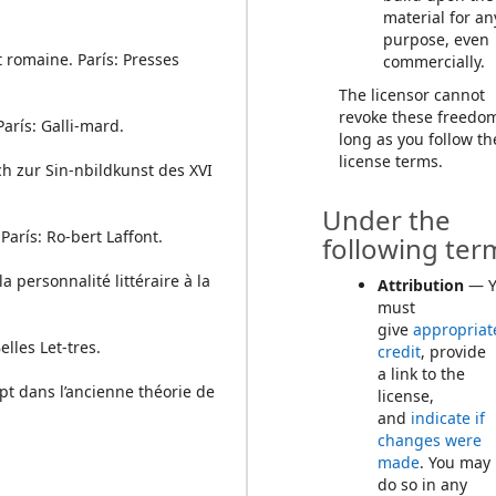
material for an
purpose, even
t romaine. París: Presses
commercially.
The licensor cannot
revoke these freedo
arís: Galli-mard.
long as you follow th
license terms.
h zur Sin-nbildkunst des XVI
Under the
París: Ro-bert Laffont.
following ter
la personnalité littéraire à la
Attribution
— Y
must
give
appropriat
lles Let-tres.
credit
, provide
a link to the
ept dans l’ancienne théorie de
license,
and
indicate if
changes were
made
. You may
do so in any