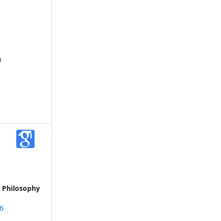
a
n
l
n Philosophy
76