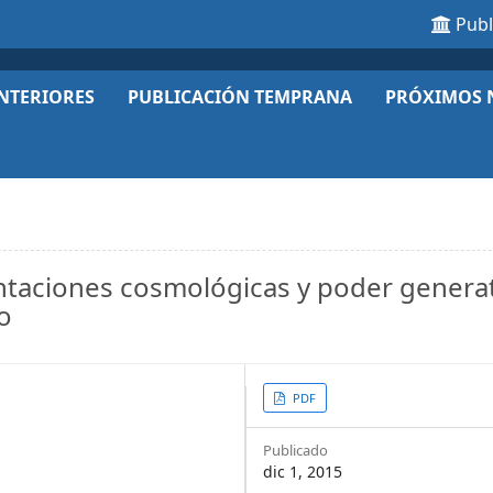
Pub
NTERIORES
PUBLICACIÓN TEMPRANA
PRÓXIMOS 
ntaciones cosmológicas y poder genera
o
Article
PDF
Sidebar
Publicado
dic 1, 2015