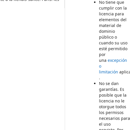
No tiene que
cumplir con la
licencia para
elementos del
material de
dominio
público o
cuando su uso
esté permitido
por
una
excepción
o
limitación
aplic
.
No se dan
garantías. Es
posible que la
licencia no le
otorgue todos
los permisos
necesarios par
el uso
previsto. Por