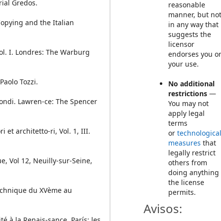
rial Gredos.
reasonable
manner, but no
opying and the Italian
in any way that
suggests the
licensor
ol. I. Londres: The Warburg
endorses you o
your use.
Paolo Tozzi.
No additional
restrictions
—
ondi. Lawren-ce: The Spencer
You may not
apply legal
terms
 et architetto-ri, Vol. 1, III.
or
technologica
measures
that
legally restrict
e, Vol 12, Neuilly-sur-Seine,
others from
doing anything
the license
 technique du XVème au
permits.
Avisos:
ité à la Renais-sance. París: les