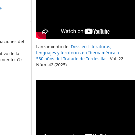
o-
diaciones del
Lanzamiento del
Dossier: Literaturas,
lenguajes y territorios en Iberoamérica a
tivo de la
530 años del Tratado de Tordesillas
. Vol. 22
imiento.
Co-
Núm. 42 (2025)