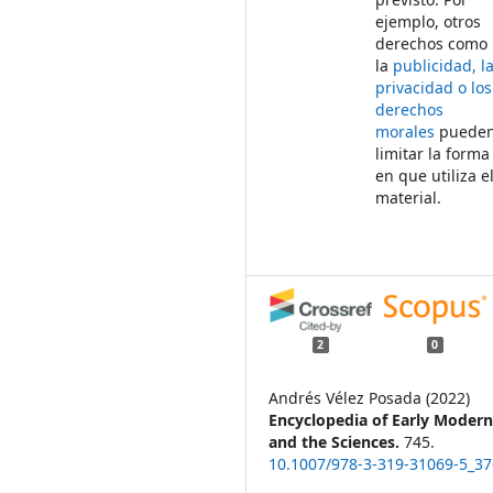
ejemplo, otros
derechos como
la
publicidad, l
privacidad o los
derechos
morales
puede
limitar la forma
en que utiliza e
material.
2
0
Andrés Vélez Posada (2022)
Encyclopedia of Early Moder
and the Sciences.
745.
10.1007/978-3-319-31069-5_3