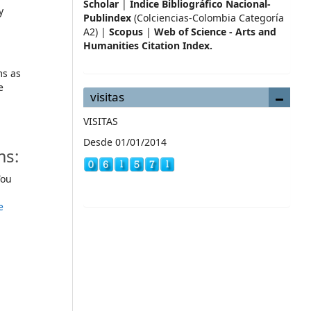
Scholar
|
Índice Bibliográfico Nacional-
y
Publindex
(Colciencias-Colombia Categoría
A2) |
Scopus
|
Web of Science - Arts and
Humanities Citation Index.
ms as
e
visitas
VISITAS
Desde 01/01/2014
ms:
ou
e