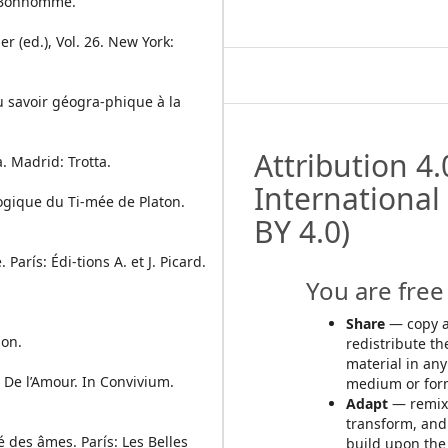
é Bonhomme.
 (ed.), Vol. 26. New York:
u savoir géogra-phique à la
Attribution 4.
 Madrid: Trotta.
International
logique du Ti-mée de Platon.
BY 4.0)
 París: Édi-tions A. et J. Picard.
You are free 
Share
— copy 
ion.
redistribute th
material in any
 De l’Amour. In Convivium.
medium or for
Adapt
— remix
transform, and
é des âmes. París: Les Belles
build upon the