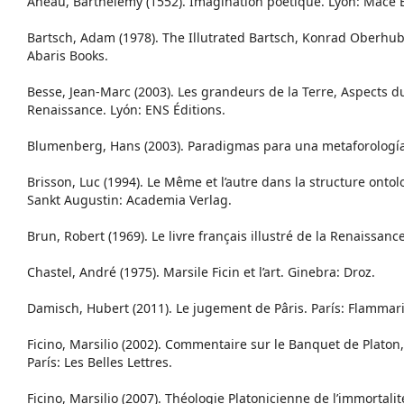
Aneau, Barthélemy (1552). Imagination poétique. Lyón: Mac
Bartsch, Adam (1978). The Illutrated Bartsch, Konrad Oberhuber
Abaris Books.
Besse, Jean-Marc (2003). Les grandeurs de la Terre, Aspects d
Renaissance. Lyón: ENS Éditions.
Blumenberg, Hans (2003). Paradigmas para una metaforología.
Brisson, Luc (1994). Le Même et l’autre dans la structure onto
Sankt Augustin: Academia Verlag.
Brun, Robert (1969). Le livre français illustré de la Renaissance.
Chastel, André (1975). Marsile Ficin et l’art. Ginebra: Droz.
Damisch, Hubert (2011). Le jugement de Pâris. París: Flammar
Ficino, Marsilio (2002). Commentaire sur le Banquet de Platon,
París: Les Belles Lettres.
Ficino, Marsilio (2007). Théologie Platonicienne de l’immortalit