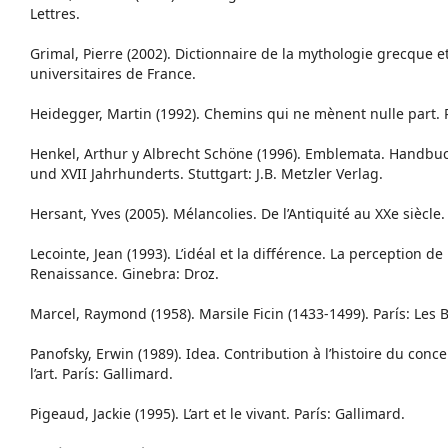
Lettres.
Grimal, Pierre (2002). Dictionnaire de la mythologie grecque e
universitaires de France.
Heidegger, Martin (1992). Chemins qui ne mènent nulle part. P
Henkel, Arthur y Albrecht Schöne (1996). Emblemata. Handbuc
und XVII Jahrhunderts. Stuttgart: J.B. Metzler Verlag.
Hersant, Yves (2005). Mélancolies. De l’Antiquité au XXe siècle. 
Lecointe, Jean (1993). L’idéal et la différence. La perception de 
Renaissance. Ginebra: Droz.
Marcel, Raymond (1958). Marsile Ficin (1433-1499). París: Les Be
Panofsky, Erwin (1989). Idea. Contribution à l’histoire du conc
l’art. París: Gallimard.
Pigeaud, Jackie (1995). L’art et le vivant. París: Gallimard.