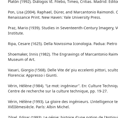
Platón (1992). Diálogos VI. Filebo, Timeo, Critias. Madrid: Edito
Pon, Lisa (2004). Raphael, Dürer, and Marcantonio Raimondi. C
Renaissance Print. New Haven: Yale University Press.
Praz, Mario (1939). Studies in Seventeenth-Century Imagery, V
Institute.
Ripa, Cesare (1625). Della Novissima Iconologia. Padua: Pietro 
Shoemaker, Innis (1982). The Engravings of Marcantonio Raim
Museum of Art.
Vasari, Giorgio (1568). Delle Vite de’ piu eccelenti pittori, scultori
Florencia: Appresso i Giunti.
Vérin, Hélène (1984). “Le mot: ingénieur”. En: Culture Techniqu
Centre de recherche sur la culture technique, pp. 19-27.
Vérin, Hélène (1993). La gloire des ingénieurs. L’intelligence
XVIIIèmesiècle. París: Albin Michel.
Zilsel, Edgar (1993). Le génie: histoire d'une notion de l'Antiqu