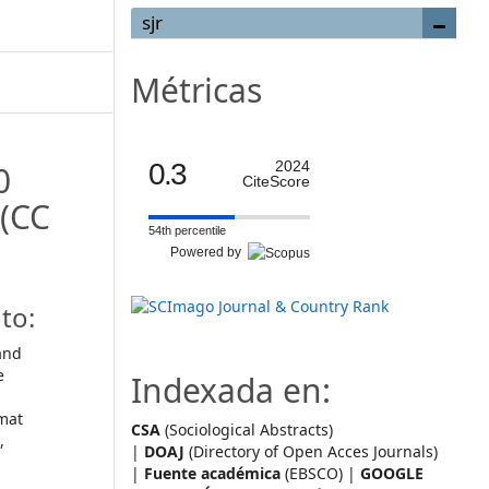
sjr
Métricas
0.3
2024
0
CiteScore
(CC
54th percentile
Powered by
to:
and
e
Indexada en:
mat
CSA
(Sociological Abstracts)
,
|
DOAJ
(Directory of Open Acces Journals)
|
Fuente académica
(EBSCO) |
GOOGLE