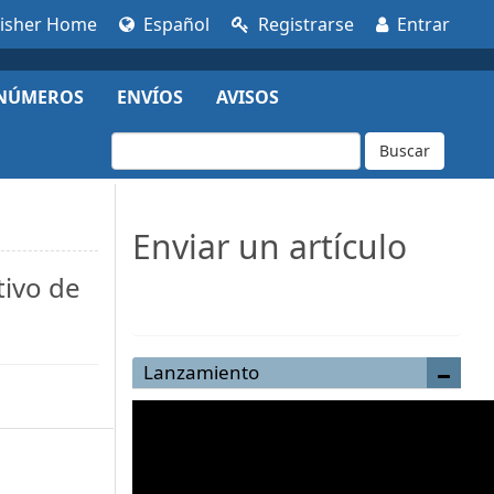
lisher Home
Español
Registrarse
Entrar
NÚMEROS
ENVÍOS
AVISOS
Buscar
Enviar un artículo
tivo de
Enviar un artículo
Lanzamiento