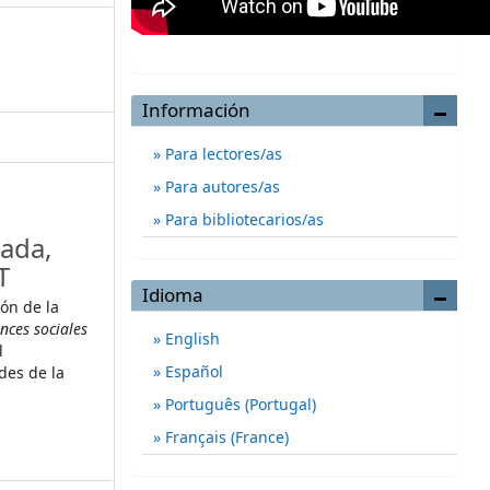
Información
Para lectores/as
Para autores/as
Para bibliotecarios/as
ada,
T
Idioma
ión de la
nces sociales
English
l
Español
es de la
Português (Portugal)
Français (France)