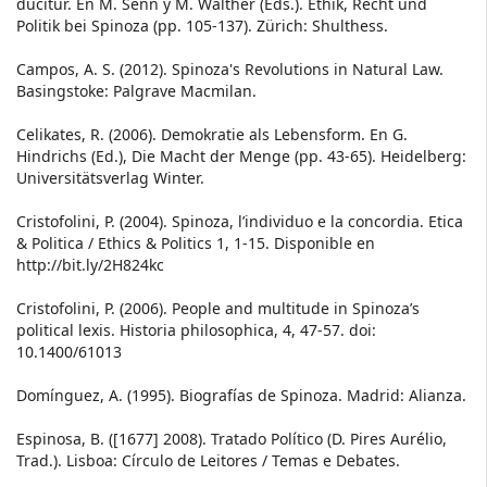
ducitur. En M. Senn y M. Walther (Eds.). Ethik, Recht und
Politik bei Spinoza (pp. 105-137). Zürich: Shulthess.
Campos, A. S. (2012). Spinoza's Revolutions in Natural Law.
Basingstoke: Palgrave Macmilan.
Celikates, R. (2006). Demokratie als Lebensform. En G.
Hindrichs (Ed.), Die Macht der Menge (pp. 43-65). Heidelberg:
Universitätsverlag Winter.
Cristofolini, P. (2004). Spinoza, l’individuo e la concordia. Etica
& Politica / Ethics & Politics 1, 1-15. Disponible en
http://bit.ly/2H824kc
Cristofolini, P. (2006). People and multitude in Spinoza’s
political lexis. Historia philosophica, 4, 47-57. doi:
10.1400/61013
Domínguez, A. (1995). Biografías de Spinoza. Madrid: Alianza.
Espinosa, B. ([1677] 2008). Tratado Político (D. Pires Aurélio,
Trad.). Lisboa: Círculo de Leitores / Temas e Debates.