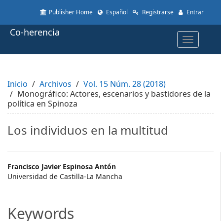
Quick
Publisher Home
Español
Registrarse
Entrar
jump
to
Co-herencia
page
Toggle
content
navigatio
Main
Navigation
Main
Inicio
Content
Archivos
Vol. 15 Núm. 28 (2018)
Monográfico: Actores, escenarios y bastidores de la
Sidebar
política en Spinoza
Los individuos en la multitud
Main
Francisco Javier Espinosa Antón
Universidad de Castilla-La Mancha
Article
Content
Keywords