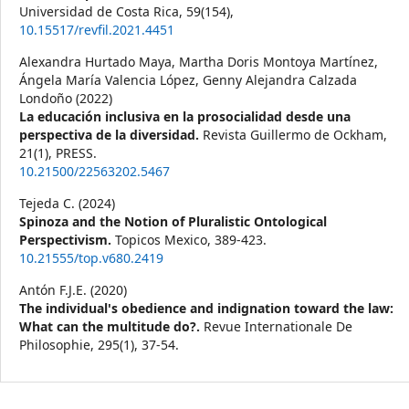
Universidad de Costa Rica,
59
(154),
10.15517/revfil.2021.4451
Alexandra Hurtado Maya, Martha Doris Montoya Martínez,
Ángela María Valencia López, Genny Alejandra Calzada
Londoño (2022)
La educación inclusiva en la prosocialidad desde una
perspectiva de la diversidad.
Revista Guillermo de Ockham,
21
(1),
PRESS.
10.21500/22563202.5467
Tejeda C. (2024)
Spinoza and the Notion of Pluralistic Ontological
Perspectivism.
Topicos Mexico,
389-423.
10.21555/top.v680.2419
Antón F.J.E. (2020)
The individual's obedience and indignation toward the law:
What can the multitude do?.
Revue Internationale De
Philosophie,
295
(1),
37-54.