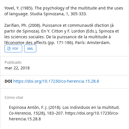
Yovel, Y. (1985). The psychology of the multitude and the uses
of language. Studia Spinozana, 1, 305-333.
Zarifian, Ph. (2008). Puissance et communauté d’action (à
partir de Spinoza). En Y. Citton y F. Lordon (Eds.), Spinoza et
les sciences sociales. De la puissance de la multitude à
l’économie des affects (pp. 171-186). París: Amsterdam.
Article
PDF
XML
Sidebar
Publicado
mar 22, 2018
DOI
https://doi.org/10.17230/co-herencia.15.28.8
Article
Cómo citar
Details
Espinosa Antón, F. J. (2018). Los individuos en la multitud.
Co-Herencia
,
15
(28), 183–207. https://doi.org/10.17230/co-
herencia.15.28.8