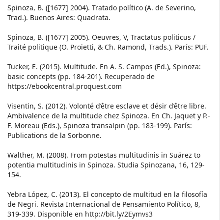
Spinoza, B. ([1677] 2004). Tratado político (A. de Severino,
Trad.). Buenos Aires: Quadrata.
Spinoza, B. ([1677] 2005). Oeuvres, V, Tractatus politicus /
Traité politique (O. Proietti, & Ch. Ramond, Trads.). París: PUF.
Tucker, E. (2015). Multitude. En A. S. Campos (Ed.), Spinoza:
basic concepts (pp. 184-201). Recuperado de
https://ebookcentral.proquest.com
Visentin, S. (2012). Volonté d’être esclave et désir d’être libre.
Ambivalence de la multitude chez Spinoza. En Ch. Jaquet y P.-
F. Moreau (Eds.), Spinoza transalpin (pp. 183-199). París:
Publications de la Sorbonne.
Walther, M. (2008). From potestas multitudinis in Suárez to
potentia multitudinis in Spinoza. Studia Spinozana, 16, 129-
154.
Yebra López, C. (2013). El concepto de multitud en la filosofía
de Negri. Revista Internacional de Pensamiento Político, 8,
319-339. Disponible en http://bit.ly/2Eymvs3