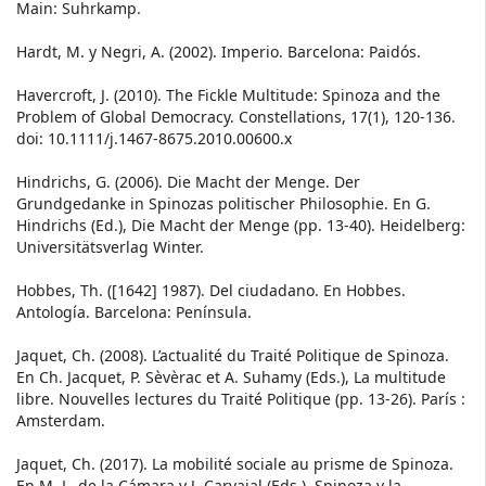
Main: Suhrkamp.
Hardt, M. y Negri, A. (2002). Imperio. Barcelona: Paidós.
Havercroft, J. (2010). The Fickle Multitude: Spinoza and the
Problem of Global Democracy. Constellations, 17(1), 120-136.
doi: 10.1111/j.1467-8675.2010.00600.x
Hindrichs, G. (2006). Die Macht der Menge. Der
Grundgedanke in Spinozas politischer Philosophie. En G.
Hindrichs (Ed.), Die Macht der Menge (pp. 13-40). Heidelberg:
Universitätsverlag Winter.
Hobbes, Th. ([1642] 1987). Del ciudadano. En Hobbes.
Antología. Barcelona: Península.
Jaquet, Ch. (2008). L’actualité du Traité Politique de Spinoza.
En Ch. Jacquet, P. Sèvèrac et A. Suhamy (Eds.), La multitude
libre. Nouvelles lectures du Traité Politique (pp. 13-26). París :
Amsterdam.
Jaquet, Ch. (2017). La mobilité sociale au prisme de Spinoza.
En M. L. de la Cámara y J. Carvajal (Eds.), Spinoza y la