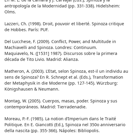
antropología de la Modernidad (pp. 331-338). Hidelsheim:
Olms.
Lazzeri, Ch. (1998). Droit, pouvoir et liberté. Spinoza critique
de Hobbes. París: PUF.
Del Lucchese, F. (2009). Conflict, Power, and Multitude in
Machiavelli and Spinoza. Londres: Continuum.
Maquiavelo, N. ([1531] 1987). Discursos sobre la primera
década de Tito Livio. Madrid: Alianza.
Matheron, A. (2003). L’Etat, selon Spinoza, est-il un individu au
sens de Spinoza? En R. Schnept et al. (Eds.), Transformation
der Metaphysik in die Moderne (pp. 127-145). Würzburg:
Königshausen & Neumann.
Montag, W. (2005). Cuerpos, masas, poder. Spinoza y sus
contemporáneos. Madrid: Tierradenadie.
Moreau, P.-F. (1985). La notion d’Imperium dans le Traité
Politique. En E. Giancotti (Ed.), Spinoza nel 350o anniversario
della nascita (pp. 355-366). Nápoles: Bibliopolis.