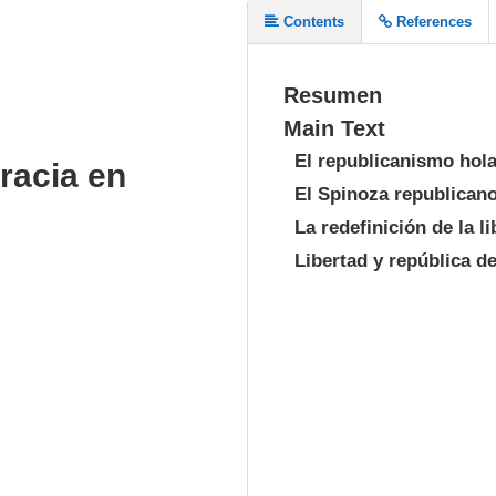
Contents
References
Resumen
Main Text
El republicanismo hol
racia en
El Spinoza republican
La redefinición de la l
Libertad y república d