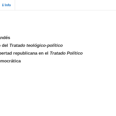
Info
andés
o del
Tratado teológico-político
ibertad republicana en el
Tratado Político
emocrática