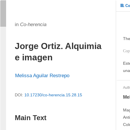
Co
in
Co-herencia
The
Jorge Ortiz. Alquimia
Cop
e imagen
Est
una
Melissa Aguilar Restrepo
Auth
DOI:
10.17230/co-herencia.15.28.15
Mel
Mag
Main Text
Ant
Col