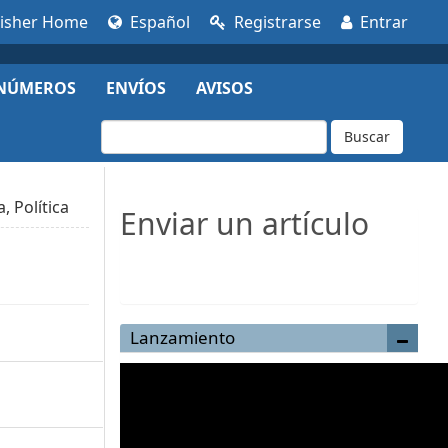
lisher Home
Español
Registrarse
Entrar
NÚMEROS
ENVÍOS
AVISOS
Buscar
, Política
Enviar un artículo
Enviar un artículo
Lanzamiento