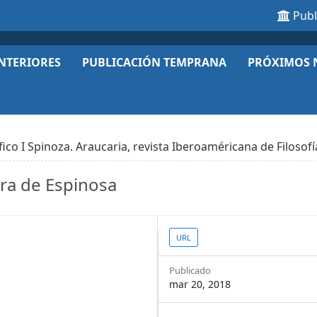
Pub
NTERIORES
PUBLICACIÓN TEMPRANA
PRÓXIMOS 
o I Spinoza. Araucaria, revista Iberoaméricana de Filosofía
ra de Espinosa
Article
URL
Sidebar
Publicado
mar 20, 2018