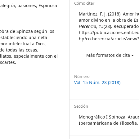
Article
Cómo citar
 alegría, pasiones, Espinosa
Details
Martínez, F. J. (2018). Amor
amor divino en la obra de E
Herencia
,
15
(28). Recuperado
 obra de Spinoza según los
https://publicaciones.eafit.e
estableciendo una neta
hp/co-herencia/article/view/
mor intelectual a Dios,
de todas las cosas,
Más formatos de cita
atos, especialmente con el
scartes.
Número
Vol. 15 Núm. 28 (2018)
Sección
Monográfico I Spinoza. Arauc
Iberoaméricana de Filosofía, 