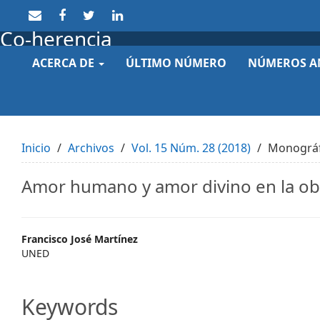
Quick
jump
Co-herencia
to
page
ACERCA DE
ÚLTIMO NÚMERO
NÚMEROS A
content
Main
Navigation
Main
Content
Sidebar
Inicio
Archivos
Vol. 15 Núm. 28 (2018)
Monográfic
Amor humano y amor divino en la ob
Main
Francisco José Martínez
UNED
Article
Content
Keywords