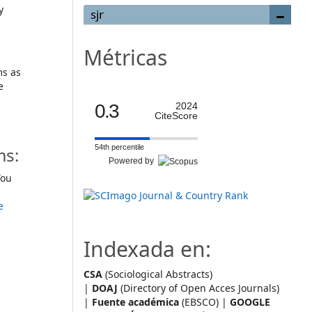
y
sjr
Métricas
ms as
e
0.3
2024
CiteScore
54th percentile
ms:
Powered by
ou
e
Indexada en:
CSA
(Sociological Abstracts)
|
DOAJ
(Directory of Open Acces Journals)
|
Fuente académica
(EBSCO) |
GOOGLE