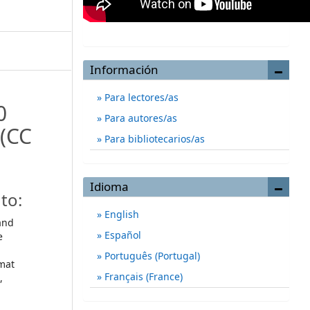
Información
Para lectores/as
0
Para autores/as
(CC
Para bibliotecarios/as
Idioma
to:
English
and
Español
e
Português (Portugal)
mat
Français (France)
,