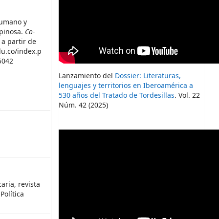
 humano y
spinosa.
Co-
 a partir de
du.co/index.p
5042
Lanzamiento del
Dossier: Literaturas,
lenguajes y territorios en Iberoamérica a
530 años del Tratado de Tordesillas
. Vol. 22
Núm. 42 (2025)
aria, revista
Política