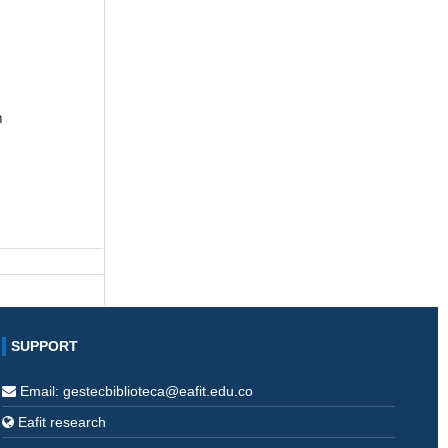
a
n
l
SUPPORT
Email: gestecbiblioteca@eafit.edu.co
Eafit research