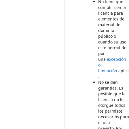
No tiene que
cumplir con la
licencia para
elementos del
material de
dominio
público o
cuando su uso
esté permitido
por
una
excepción
o
limitación
aplic
.
No se dan
garantías. Es
posible que la
licencia no le
otorgue todos
los permisos
necesarios par
el uso
previsto. Por