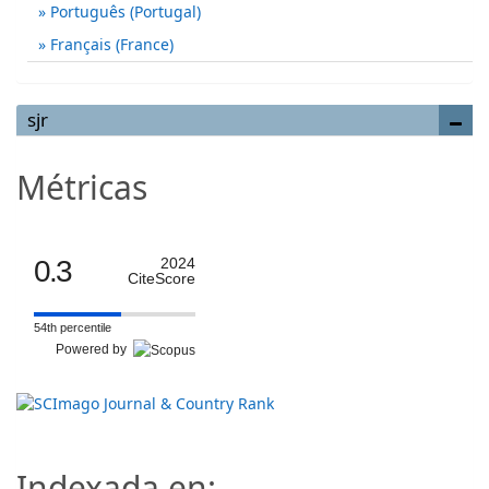
Português (Portugal)
Français (France)
sjr
Métricas
0.3
2024
CiteScore
54th percentile
Powered by
Indexada en: