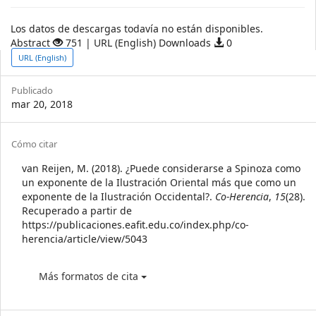
Descargas
Los datos de descargas todavía no están disponibles.
Abstract
751 | URL (English) Downloads
0
Article
URL (English)
Sidebar
Publicado
mar 20, 2018
Article
Cómo citar
Details
van Reijen, M. (2018). ¿Puede considerarse a Spinoza como
un exponente de la Ilustración Oriental más que como un
exponente de la Ilustración Occidental?.
Co-Herencia
,
15
(28).
Recuperado a partir de
https://publicaciones.eafit.edu.co/index.php/co-
herencia/article/view/5043
Más formatos de cita