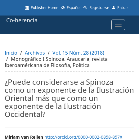
Quick
Publisher Home
Español
Registrarse
Entrar
jump
to
Co-herencia
page
Toggle
content
navigatio
Main
Navigation
Main
Inicio
Content
Archivos
Vol. 15 Núm. 28 (2018)
Monográfico I Spinoza. Araucaria, revista
Sidebar
Iberoaméricana de Filosofía, Política
¿Puede considerarse a Spinoza
como un exponente de la Ilustración
Oriental más que como un
exponente de la Ilustración
Occidental?
Main
Miriam van Reijen
http://orcid.org/0000-0002-0858-857X