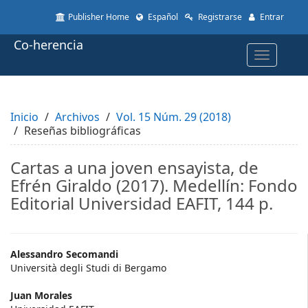
Quick
Publisher Home
Español
Registrarse
Entrar
jump
to
Co-herencia
page
Toggle
content
navigatio
Main
Navigation
Main
Inicio
Content
Archivos
Vol. 15 Núm. 29 (2018)
Reseñas bibliográficas
Sidebar
Cartas a una joven ensayista, de
Efrén Giraldo (2017). Medellín: Fondo
Editorial Universidad EAFIT, 144 p.
Main
Alessandro Secomandi
Università degli Studi di Bergamo
Article
Juan Morales
Content