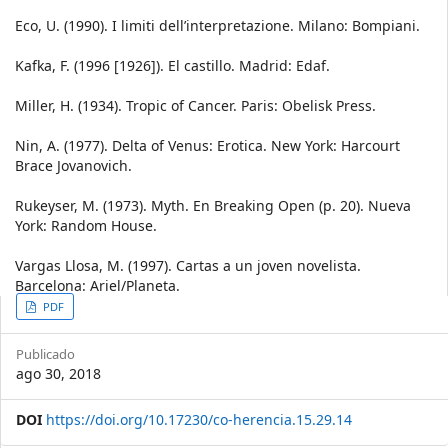
Eco, U. (1990). I limiti dell’interpretazione. Milano: Bompiani.
Kafka, F. (1996 [1926]). El castillo. Madrid: Edaf.
Miller, H. (1934). Tropic of Cancer. Paris: Obelisk Press.
Nin, A. (1977). Delta of Venus: Erotica. New York: Harcourt
Brace Jovanovich.
Rukeyser, M. (1973). Myth. En Breaking Open (p. 20). Nueva
York: Random House.
Vargas Llosa, M. (1997). Cartas a un joven novelista.
Barcelona: Ariel/Planeta.
Article
PDF
Sidebar
Publicado
ago 30, 2018
DOI
https://doi.org/10.17230/co-herencia.15.29.14