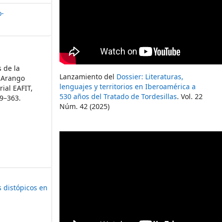
o-
s de la
Lanzamiento del
Dossier: Literaturas,
o Arango
lenguajes y territorios en Iberoamérica a
rial EAFIT,
530 años del Tratado de Tordesillas
. Vol. 22
59–363.
Núm. 42 (2025)
 distópicos en