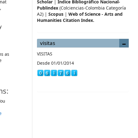
mat
Scholar
|
Índice Bibliográfico Nacional-
,
Publindex
(Colciencias-Colombia Categoría
A2) |
Scopus
|
Web of Science - Arts and
Humanities Citation Index.
y
visitas
VISITAS
ms as
e
Desde 01/01/2014
ms:
ou
e