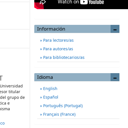
Información
Para lectores/as
Para autores/as
Para bibliotecarios/as
T
Idioma
, Universidad
English
sor titular
Español
 del grupo de
tica e
Português (Portugal)
 misma
Français (France)
ico