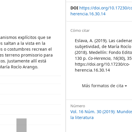
DOI
https://doi.org/10.17230/c
a
herencia.16.30.14
Article
Cómo citar
canismos explícitos que se
Details
Eslava, A. (2019). Las cadena
saltan a la vista en la
subjetividad, de María Rocí
les o costumbres recrean el
(2018). Medellín: Fondo Edito
es terreno promisorio para
130 p.
Co-Herencia
,
16
(30), 3
s. Justamente allí está
https://doi.org/10.17230/co-
aría Rocío Arango.
herencia.16.30.14
Más formatos de cita
Número
Vol. 16 Núm. 30 (2019): Mundos
la literatura