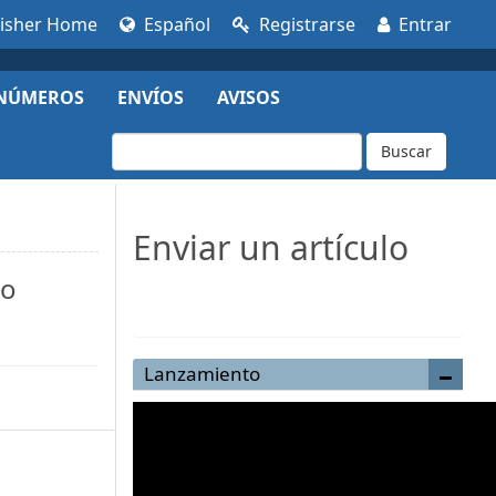
lisher Home
Español
Registrarse
Entrar
NÚMEROS
ENVÍOS
AVISOS
Buscar
Enviar un artículo
do
Enviar un artículo
Lanzamiento