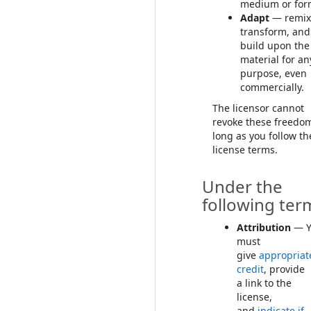
medium or for
Adapt
— remix
transform, and
build upon the
material for an
purpose, even
commercially.
The licensor cannot
revoke these freedo
long as you follow th
license terms.
Under the
following ter
Attribution
— Y
must
give
appropriat
credit
, provide
a link to the
license,
and
indicate if