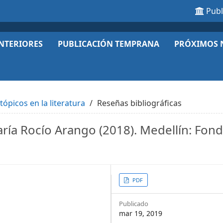
Pub
NTERIORES
PUBLICACIÓN TEMPRANA
PRÓXIMOS 
ópicos en la literatura
Reseñas bibliográficas
aría Rocío Arango (2018). Medellín: Fon
Article
PDF
Sidebar
Publicado
mar 19, 2019