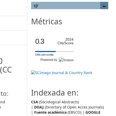
sjr
Métricas
0.3
2024
CiteScore
54th percentile
0
Powered by
(CC
Indexada en:
to:
and
CSA
(Sociological Abstracts)
e
|
DOAJ
(Directory of Open Acces Journals)
|
Fuente académica
(EBSCO) |
GOOGLE