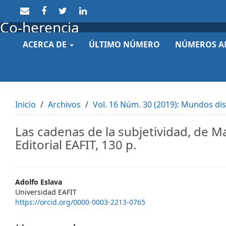
Quick
jump
Co-herencia
to
page
ACERCA DE
ÚLTIMO NÚMERO
NÚMEROS A
content
Main
Navigation
Main
Content
Sidebar
Inicio
Archivos
Vol. 16 Núm. 30 (2019): Mundos dist
Las cadenas de la subjetividad, de M
Editorial EAFIT, 130 p.
Main
Adolfo Eslava
Universidad EAFIT
Article
https://orcid.org/0000-0003-2213-0765
Content