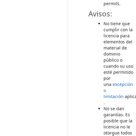
permits.
Avisos:
No tiene que
cumplir con la
licencia para
elementos del
material de
dominio
público o
cuando su uso
esté permitido
por
una
excepción
o
limitación
aplic
.
No se dan
garantías. Es
posible que la
licencia no le
otorgue todos