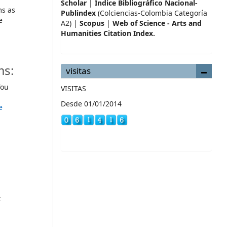
Scholar
|
Índice Bibliográfico Nacional-
ms as
Publindex
(Colciencias-Colombia Categoría
e
A2) |
Scopus
|
Web of Science - Arts and
Humanities Citation Index.
ms:
visitas
ou
VISITAS
Desde 01/01/2014
e
t