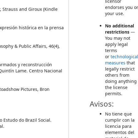
licensor
endorses you o
r, Strauss and Giroux (Kindle
your use.
No additional
xpresión histórica en la prensa
restrictions
—
You may not
apply legal
osophy & Public Affairs, 46(4),
terms
or
technologica
measures
that
 armados y reconstrucción
legally restrict
Quintín Lame. Centro Nacional
others from
doing anything
the license
ge Roadshow Pictures, Bron
permits.
Avisos:
No tiene que
 Estudo do Brazil Social.
cumplir con la
al.
licencia para
elementos del