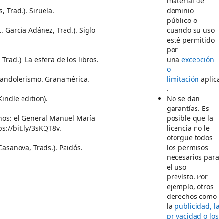
material de
, Trad.). Siruela.
dominio
público o
. García Adánez, Trad.). Siglo
cuando su uso
esté permitido
por
Trad.). La esfera de los libros.
una
excepción
o
l bandolerismo. Granamérica.
limitación
aplic
.
Kindle edition).
No se dan
garantías. Es
canos: el General Manuel María
posible que la
ps://bit.ly/3sKQT8v.
licencia no le
otorgue todos
 Casanova, Trads.). Paidós.
los permisos
necesarios par
el uso
previsto. Por
ejemplo, otros
derechos como
la
publicidad, l
privacidad o los