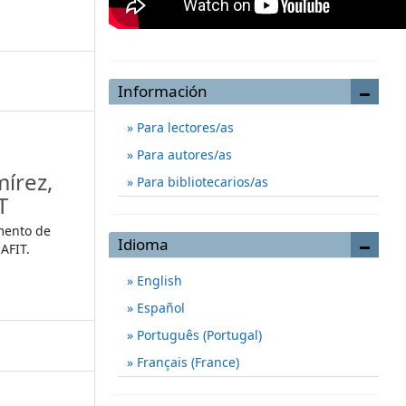
Información
Para lectores/as
Para autores/as
mírez,
Para bibliotecarios/as
T
amento de
Idioma
AFIT.
English
Español
Português (Portugal)
Français (France)