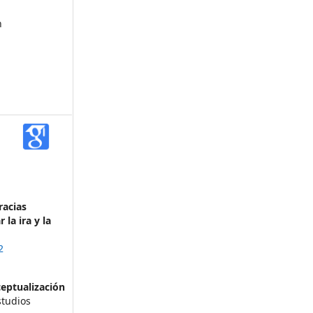
n
l
racias
 la ira y la
2
ceptualización
studios