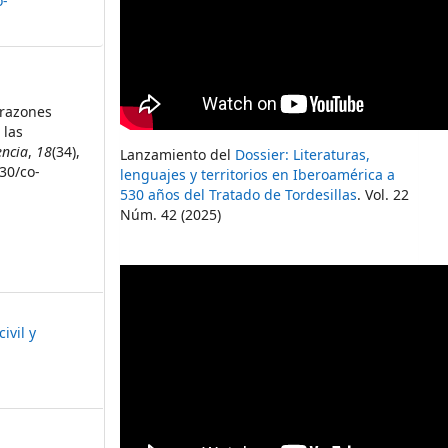
o-
orazones
 las
encia
,
18
(34),
Lanzamiento del
Dossier: Literaturas,
230/co-
lenguajes y territorios en Iberoamérica a
530 años del Tratado de Tordesillas
. Vol. 22
Núm. 42 (2025)
ivil y