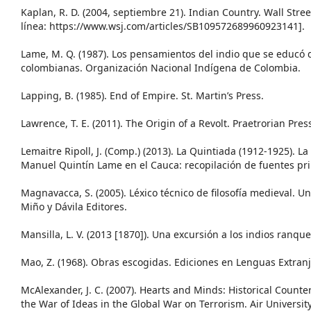
Kaplan, R. D. (2004, septiembre 21). Indian Country. Wall Street
línea: https://www.wsj.com/articles/SB109572689960923141].
Lame, M. Q. (1987). Los pensamientos del indio que se educó d
colombianas. Organización Nacional Indígena de Colombia.
Lapping, B. (1985). End of Empire. St. Martin’s Press.
Lawrence, T. E. (2011). The Origin of a Revolt. Praetrorian Press
Lemaitre Ripoll, J. (Comp.) (2013). La Quintiada (1912-1925). L
Manuel Quintín Lame en el Cauca: recopilación de fuentes pr
Magnavacca, S. (2005). Léxico técnico de filosofía medieval. U
Miño y Dávila Editores.
Mansilla, L. V. (2013 [1870]). Una excursión a los indios ranquel
Mao, Z. (1968). Obras escogidas. Ediciones en Lenguas Extranjer
McAlexander, J. C. (2007). Hearts and Minds: Historical Count
the War of Ideas in the Global War on Terrorism. Air University