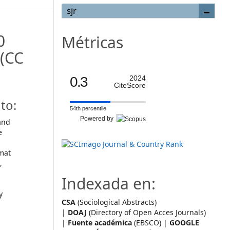
sjr
0
Métricas
(CC
0.3
2024
CiteScore
to:
54th percentile
Powered by
and
e
mat
,
Indexada en:
y
CSA
(Sociological Abstracts)
|
DOAJ
(Directory of Open Acces Journals)
|
Fuente académica
(EBSCO) |
GOOGLE