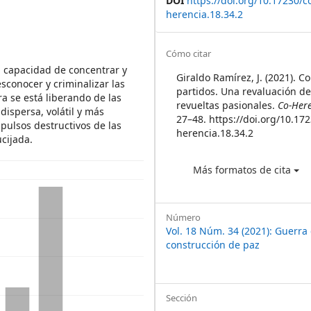
DOI
https://doi.org/10.17230/c
herencia.18.34.2
Article
Cómo citar
 la capacidad de concentrar y
Details
Giraldo Ramírez, J. (2021). C
sconocer y criminalizar las
partidos. Una revaluación de
ra se está liberando de las
revueltas pasionales.
Co-Her
 dispersa, volátil y más
27–48. https://doi.org/10.17
pulsos destructivos de las
herencia.18.34.2
ucijada.
Más formatos de cita
Número
Vol. 18 Núm. 34 (2021): Guerra c
construcción de paz
Sección