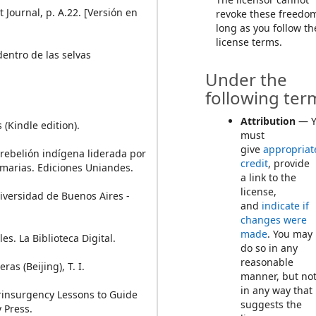
 Journal, p. A.22. [Versión en
revoke these freedo
long as you follow th
license terms.
entro de las selvas
Under the
following ter
Attribution
— Y
 (Kindle edition).
must
give
appropriat
a rebelión indígena liderada por
credit
, provide
imarias. Ediciones Uniandes.
a link to the
license,
niversidad de Buenos Aires -
and
indicate if
changes were
made
. You may
es. La Biblioteca Digital.
do so in any
reasonable
as (Beijing), T. I.
manner, but no
in any way that
erinsurgency Lessons to Guide
suggests the
 Press.