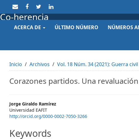
Quick
jump
Co-herencia
to
page
ACERCA DE
ÚLTIMO NÚMERO
NÚMEROS A
content
Main
Navigation
Main
Content
Sidebar
Inicio
Archivos
Vol. 18 Núm. 34 (2021): Guerra civi
Corazones partidos. Una revaluación 
Main
Jorge Giraldo Ramírez
Universidad EAFIT
Article
http://orcid.org/0000-0002-7050-3266
Content
Keywords