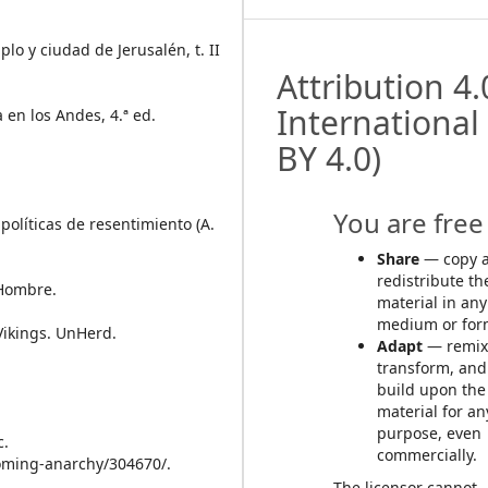
plo y ciudad de Jerusalén, t. II
Attribution 4.
International
 en los Andes, 4.ª ed.
BY 4.0)
You are free 
políticas de resentimiento (A.
Share
— copy 
redistribute th
 Hombre.
material in any
medium or for
Vikings. UnHerd.
Adapt
— remix
transform, and
build upon the
material for an
purpose, even
c.
commercially.
oming-anarchy/304670/.
The licensor cannot