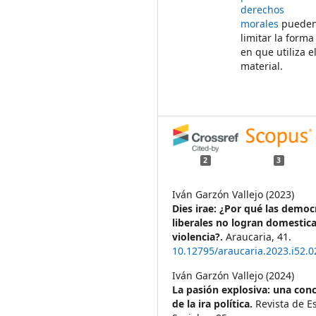
derechos
morales
puede
limitar la forma
en que utiliza e
material.
2
3
Iván Garzón Vallejo (2023)
Dies irae: ¿Por qué las democ
liberales no logran domesticar
violencia?.
Araucaria,
41.
10.12795/araucaria.2023.i52.0
Iván Garzón Vallejo (2024)
La pasión explosiva: una con
de la ira política.
Revista de E