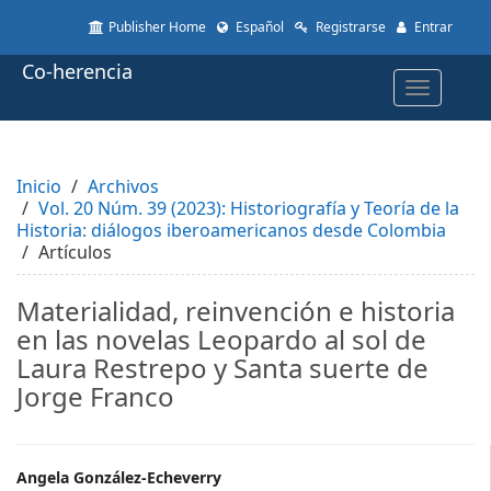
Quick
Publisher Home
Español
Registrarse
Entrar
jump
to
Co-herencia
page
Toggle
content
navigatio
Main
Navigation
Main
Inicio
Content
Archivos
Vol. 20 Núm. 39 (2023): Historiografía y Teoría de la
Sidebar
Historia: diálogos iberoamericanos desde Colombia
Artículos
Materialidad, reinvención e historia
en las novelas Leopardo al sol de
Laura Restrepo y Santa suerte de
Jorge Franco
Main
Angela González-Echeverry