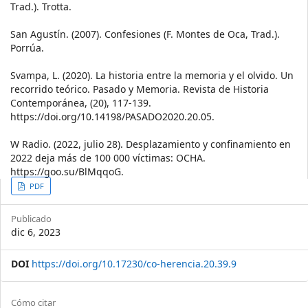
Trad.). Trotta.
San Agustín. (2007). Confesiones (F. Montes de Oca, Trad.).
Porrúa.
Svampa, L. (2020). La historia entre la memoria y el olvido. Un
recorrido teórico. Pasado y Memoria. Revista de Historia
Contemporánea, (20), 117-139.
https://doi.org/10.14198/PASADO2020.20.05.
W Radio. (2022, julio 28). Desplazamiento y confinamiento en
2022 deja más de 100 000 víctimas: OCHA.
https://goo.su/BlMqqoG.
Article
PDF
Sidebar
Publicado
dic 6, 2023
DOI
https://doi.org/10.17230/co-herencia.20.39.9
Article
Cómo citar