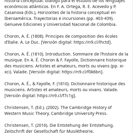
historia conceptual: diálogo para el estudio de los lenguajes
económicos atlánticos. En F. A. Ortega, R. E. Acevedo y P.
Casanova (Eds.), Horizontes de la historia conceptual en
Iberoamérica. Trayectorias e incursiones (pp. 403-439).
Genueve Ediciones y Universidad Nacional de Colombia.
Choron, A. É. (1808). Principes de composition des écoles
d’Italie. A. Le Duc. [Versión digital: https://n9.cl/lhctd].
Choron, A. É. (1810). Introduction. Sommaire de l’histoire de la
musique. En A. É. Choron & F. Fayolle, Dictionnaire historique
des musiciens. Artistes et amateurs, morts ou vivans (pp. xi-
xci). Valade. [Versión digital: https://n9.cl/f0k6bn].
Choron, A. É., & Fayolle, F. (1810). Dictionnaire historique des
musiciens. Artistes et amateurs, morts ou vivans. Valade.
[Versión digital: https://n9.cl/f7c1g].
Christensen, T. (Ed.). (2002). The Cambridge History of
Western Music Theory. Cambridge University Press.
Christensen, T. (2016). Die Entstehung der Entstehung.
Zeitschrift der Gesellschaft für Musiktheorie,