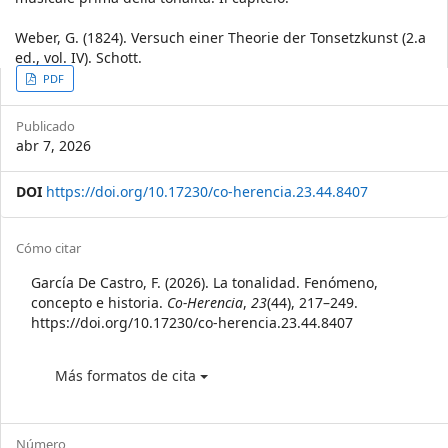
Weber, G. (1824). Versuch einer Theorie der Tonsetzkunst (2.a
ed., vol. IV). Schott.
Article
PDF
Sidebar
Publicado
abr 7, 2026
DOI
https://doi.org/10.17230/co-herencia.23.44.8407
Article
Cómo citar
Details
García De Castro, F. (2026). La tonalidad. Fenómeno,
concepto e historia.
Co-Herencia
,
23
(44), 217–249.
https://doi.org/10.17230/co-herencia.23.44.8407
Más formatos de cita
Número