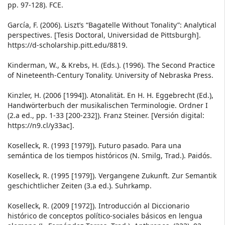
pp. 97-128). FCE.
García, F. (2006). Liszt’s “Bagatelle Without Tonality”: Analytical
perspectives. [Tesis Doctoral, Universidad de Pittsburgh].
https://d-scholarship.pitt.edu/8819.
Kinderman, W., & Krebs, H. (Eds.). (1996). The Second Practice
of Nineteenth-Century Tonality. University of Nebraska Press.
Kinzler, H. (2006 [1994]). Atonalität. En H. H. Eggebrecht (Ed.),
Handwörterbuch der musikalischen Terminologie. Ordner I
(2.a ed., pp. 1-33 [200-232]). Franz Steiner. [Versión digital:
https://n9.cl/y33ac].
Koselleck, R. (1993 [1979]). Futuro pasado. Para una
semántica de los tiempos históricos (N. Smilg, Trad.). Paidós.
Koselleck, R. (1995 [1979]). Vergangene Zukunft. Zur Semantik
geschichtlicher Zeiten (3.a ed.). Suhrkamp.
Koselleck, R. (2009 [1972]). Introducción al Diccionario
histórico de conceptos político-sociales básicos en lengua