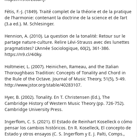
Fétis, F.-J. (1849). Traité complet de la théorie et de la pratique
de l’harmonie: contenant la doctrine de la science et de l’art
(3.a ed.). M. Schlesinger.
Hennion, A. (2010). La question de la tonalité: Retour sur le
partage nature-culture. Relire Lévi-Strauss avec des lunettes
pragmatistes? L’Année Sociologique, 60(2), 361-386.
https://n9.cl/4i0ky.
Holtmeier, L. (2007). Heinichen, Rameau, and the Italian
Thoroughbass Tradition: Concepts of Tonality and Chord in
the Rule of the Octave. Journal of Music Theory, 51(5), 5-49.
http://www.jstor.org/stable/40283107.
Hyer, B. (2002). Tonality. En T. Christensen (Ed.), The
Cambridge History of Western Music Theory (pp. 726-752).
Cambridge University Press.
Ingerflom, C. S. (2021). El Estado de Reinhart Koselleck o cómo
pensar los cambios históricos. En R. Koselleck, El concepto de
Estado y otros ensayos (C. S. Ingerflom y E. J. Palti, Comps.,