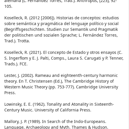
alemana (L. Fernández Torres, Trad.). Anthropos, (223), 92-
105.
Koselleck, R. (2012 [2006]). Historias de conceptos: estudios
sobre semántica y pragmática del lenguaje político y social
(Begriffsgeschichten. Studien zur Semantik und Pragmatik
der politischen und sozialen Sprache; L. Fernández Torres,
Trad.). Trotta.
Koselleck, R. (2021). El concepto de Estado y otros ensayos (C.
S. Ingerflom y E. J. Palti, Comps., Laura S. Carugati y P. Tenner,
Trads.). FCE.
Lester, J. (2002). Rameau and eighteenth-century harmonic
theory. En T. Christensen (Ed.), The Cambridge History of
Western Music Theory (pp. 753-777). Cambridge University
Press.
Lowinsky, E. E. (1962). Tonality and Atonality in Sixteenth-
Century Music. University of California Press.
Mallory, J. P. (1989). In Search of the Indo-Europeans.
Language, Archaeology and Myth. Thames & Hudson.