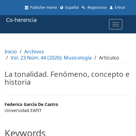
Quick
Publisher Home
Español
Registrarse
Entrar
jump
to
Co-herencia
page
Toggle
content
navigatio
Main
Navigation
Main
Inicio
Content
Archivos
Vol. 23 Núm. 44 (2026): Musicología
Sidebar
Artículos
La tonalidad. Fenómeno, concepto e
historia
Main
Federico García De Castro
Universidad EAFIT
Article
Content
Keywords