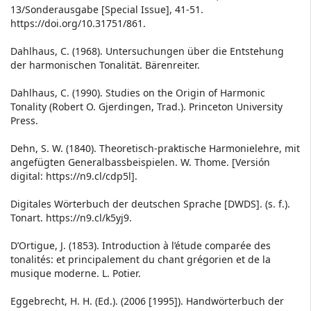
13/Sonderausgabe [Special Issue], 41-51.
https://doi.org/10.31751/861.
Dahlhaus, C. (1968). Untersuchungen über die Entstehung
der harmonischen Tonalität. Bärenreiter.
Dahlhaus, C. (1990). Studies on the Origin of Harmonic
Tonality (Robert O. Gjerdingen, Trad.). Princeton University
Press.
Dehn, S. W. (1840). Theoretisch-praktische Harmonielehre, mit
angefügten Generalbassbeispielen. W. Thome. [Versión
digital: https://n9.cl/cdp5l].
Digitales Wörterbuch der deutschen Sprache [DWDS]. (s. f.).
Tonart. https://n9.cl/k5yj9.
D’Ortigue, J. (1853). Introduction à l’étude comparée des
tonalités: et principalement du chant grégorien et de la
musique moderne. L. Potier.
Eggebrecht, H. H. (Ed.). (2006 [1995]). Handwörterbuch der