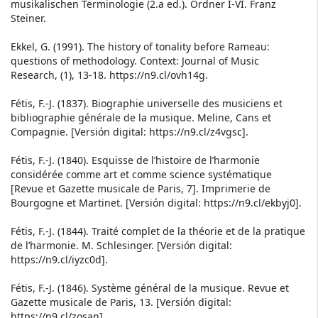
musikalischen Terminologie (2.a ed.). Ordner I-VI. Franz
Steiner.
Ekkel, G. (1991). The history of tonality before Rameau:
questions of methodology. Context: Journal of Music
Research, (1), 13-18. https://n9.cl/ovh14g.
Fétis, F.-J. (1837). Biographie universelle des musiciens et
bibliographie générale de la musique. Meline, Cans et
Compagnie. [Versión digital: https://n9.cl/z4vgsc].
Fétis, F.-J. (1840). Esquisse de l’histoire de l’harmonie
considérée comme art et comme science systématique
[Revue et Gazette musicale de Paris, 7]. Imprimerie de
Bourgogne et Martinet. [Versión digital: https://n9.cl/ekbyj0].
Fétis, F.-J. (1844). Traité complet de la théorie et de la pratique
de l’harmonie. M. Schlesinger. [Versión digital:
https://n9.cl/iyzc0d].
Fétis, F.-J. (1846). Système général de la musique. Revue et
Gazette musicale de Paris, 13. [Versión digital:
https://n9.cl/zosan].