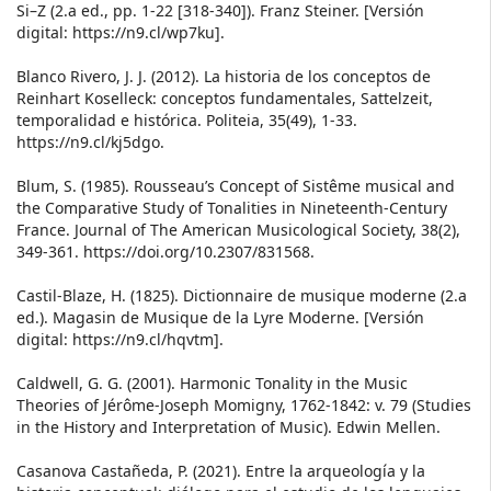
Si–Z (2.a ed., pp. 1-22 [318-340]). Franz Steiner. [Versión
digital: https://n9.cl/wp7ku].
Blanco Rivero, J. J. (2012). La historia de los conceptos de
Reinhart Koselleck: conceptos fundamentales, Sattelzeit,
temporalidad e histórica. Politeia, 35(49), 1-33.
https://n9.cl/kj5dgo.
Blum, S. (1985). Rousseau’s Concept of Sistême musical and
the Comparative Study of Tonalities in Nineteenth-Century
France. Journal of The American Musicological Society, 38(2),
349-361. https://doi.org/10.2307/831568.
Castil-Blaze, H. (1825). Dictionnaire de musique moderne (2.a
ed.). Magasin de Musique de la Lyre Moderne. [Versión
digital: https://n9.cl/hqvtm].
Caldwell, G. G. (2001). Harmonic Tonality in the Music
Theories of Jérôme-Joseph Momigny, 1762-1842: v. 79 (Studies
in the History and Interpretation of Music). Edwin Mellen.
Casanova Castañeda, P. (2021). Entre la arqueología y la