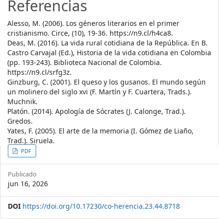
Referencias
Alesso, M. (2006). Los géneros literarios en el primer
cristianismo. Circe, (10), 19-36. https://n9.cl/h4ca8.
Deas, M. (2016). La vida rural cotidiana de la República. En B.
Castro Carvajal (Ed.), Historia de la vida cotidiana en Colombia
(pp. 193-243). Biblioteca Nacional de Colombia.
https://n9.cl/srfg3z.
Ginzburg, C. (2001). El queso y los gusanos. El mundo según
un molinero del siglo xvi (F. Martín y F. Cuartera, Trads.).
Muchnik.
Platón. (2014). Apología de Sócrates (J. Calonge, Trad.).
Gredos.
Yates, F. (2005). El arte de la memoria (I. Gómez de Liaño,
Trad.). Siruela.
Article
PDF
Sidebar
Publicado
jun 16, 2026
DOI
https://doi.org/10.17230/co-herencia.23.44.8718