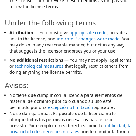
The licensor cannot revoke these freedoms as long as you
follow the license terms.
Under the following terms:
Attribution
— You must give
appropriate credit
, provide a
link to the license, and
indicate if changes were made
. You
may do so in any reasonable manner, but not in any way
that suggests the licensor endorses you or your use.
No additional restrictions
— You may not apply legal terms
or
technological measures
that legally restrict others from
doing anything the license permits.
Avisos:
No tiene que cumplir con la licencia para elementos del
material de dominio público o cuando su uso esté
permitido por una
excepción o limitación
aplicable .
No se dan garantías. Es posible que la licencia no le
otorgue todos los permisos necesarios para el uso
previsto. Por ejemplo, otros derechos como la
publicidad, la
privacidad o los derechos morales
pueden limitar la forma