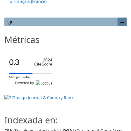
Français (France)
sjr
Métricas
0.3
2024
CiteScore
54th percentile
Powered by
Indexada en:
CSA
(Sociological Abstracts) |
DOAJ
(Directory of Open Acces