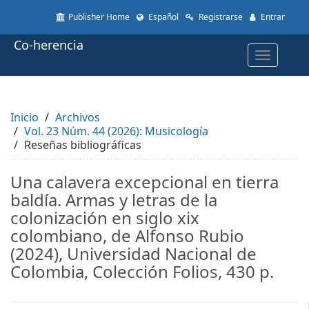
Quick
Publisher Home
Español
Registrarse
Entrar
jump
to
Co-herencia
page
Toggle
content
navigatio
Main
Navigation
Main
Inicio
Content
Archivos
Vol. 23 Núm. 44 (2026): Musicología
Sidebar
Reseñas bibliográficas
Una calavera excepcional en tierra
baldía. Armas y letras de la
colonización en siglo xix
colombiano, de Alfonso Rubio
(2024), Universidad Nacional de
Colombia, Colección Folios, 430 p.