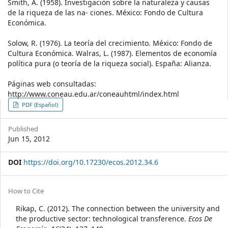
Smith, A. (1958). Investigación sobre la naturaleza y causas
de la riqueza de las na- ciones. México: Fondo de Cultura
Económica.
Solow, R. (1976). La teoría del crecimiento. México: Fondo de
Cultura Económica. Walras, L. (1987). Elementos de economía
política pura (o teoría de la riqueza social). España: Alianza.
Páginas web consultadas:
http://www.coneau.edu.ar/coneauhtml/index.html
Article
PDF (Español)
Sidebar
Published
Jun 15, 2012
DOI
https://doi.org/10.17230/ecos.2012.34.6
Article
How to Cite
Details
Rikap, C. (2012). The connection between the university and
the productive sector: technological transference.
Ecos De