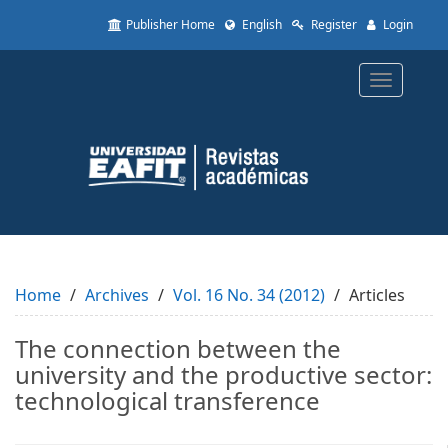
Quick
Publisher Home
English
Register
Login
jump
to
page
Toggle
content
navigatio
Main
Navigation
Main
Content
Sidebar
Home
Archives
Vol. 16 No. 34 (2012)
Articles
The connection between the
university and the productive sector:
technological transference