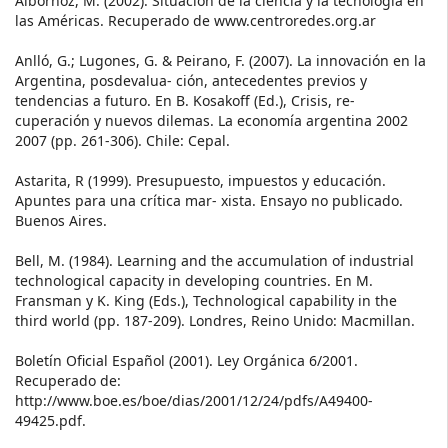
Albornoz, M. (2002). Situación de la ciencia y la tecnología en
las Américas. Recuperado de www.centroredes.org.ar
Anlló, G.; Lugones, G. & Peirano, F. (2007). La innovación en la
Argentina, posdevalua- ción, antecedentes previos y
tendencias a futuro. En B. Kosakoff (Ed.), Crisis, re-
cuperación y nuevos dilemas. La economía argentina 2002
2007 (pp. 261-306). Chile: Cepal.
Astarita, R (1999). Presupuesto, impuestos y educación.
Apuntes para una crítica mar- xista. Ensayo no publicado.
Buenos Aires.
Bell, M. (1984). Learning and the accumulation of industrial
technological capacity in developing countries. En M.
Fransman y K. King (Eds.), Technological capability in the
third world (pp. 187-209). Londres, Reino Unido: Macmillan.
Boletín Oficial Español (2001). Ley Orgánica 6/2001.
Recuperado de:
http://www.boe.es/boe/dias/2001/12/24/pdfs/A49400-
49425.pdf.