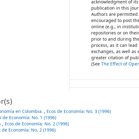
acknowledgment of its 
publication in this jour
Authors are permitted
encouraged to post th
online (e.g., in institut
repositories or on thei
prior to and during th
process, as it can lead
exchanges, as well as 
greater citation of pu
(See
The Effect of Ope
r(s)
conomía en Colombia.
,
Ecos de Economía: No. 3 (1996)
s de Economía: No. 1 (1996)
as
,
Ecos de Economía: No. 2 (1996)
 de Economía: No. 2 (1996)