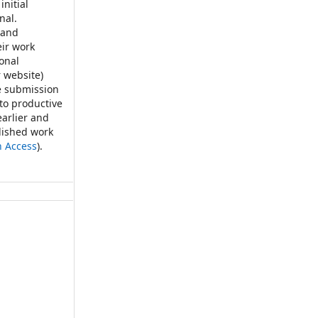
initial
nal.
 and
eir work
ional
r website)
e submission
 to productive
earlier and
blished work
n Access
).