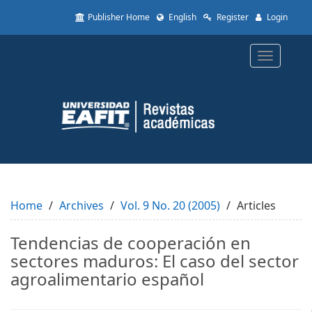
Quick
Publisher Home
English
Register
Login
jump
to
page
Toggle
content
navigatio
Main
Navigation
Main
Content
Sidebar
Home
Archives
Vol. 9 No. 20 (2005)
Articles
Tendencias de cooperación en
sectores maduros: El caso del sector
agroalimentario español