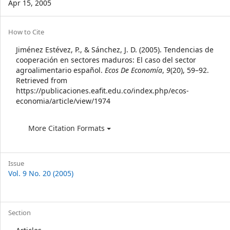
Apr 15, 2005
Article
How to Cite
Details
Jiménez Estévez, P., & Sánchez, J. D. (2005). Tendencias de
cooperación en sectores maduros: El caso del sector
agroalimentario español.
Ecos De Economía
,
9
(20), 59–92.
Retrieved from
https://publicaciones.eafit.edu.co/index.php/ecos-
economia/article/view/1974
More Citation Formats
Issue
Vol. 9 No. 20 (2005)
Section