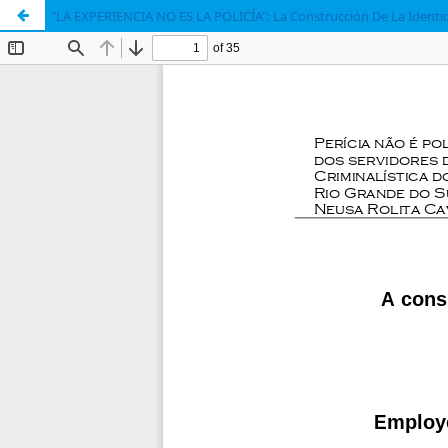
"LA EXPERIENCIA NO ES LA POLICÍA": La Construcción De La Identid