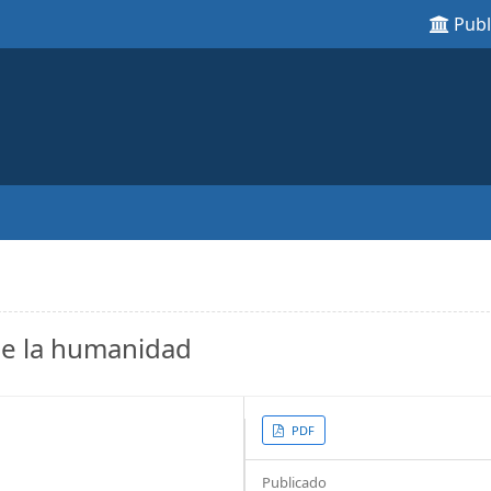
Pub
 de la humanidad
Article
PDF
Sidebar
Publicado