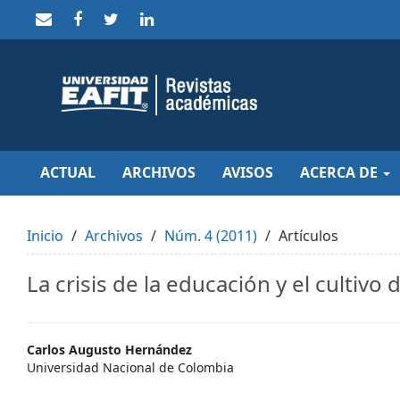
Quick
jump
to
page
content
Main
Navigation
Main
Content
Sidebar
ACTUAL
ARCHIVOS
AVISOS
ACERCA DE
Inicio
Archivos
Núm. 4 (2011)
Artículos
La crisis de la educación y el cultivo
Main
Carlos Augusto Hernández
Universidad Nacional de Colombia
Article