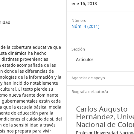
ene 16, 2013
Article
Número
anidad
Núm. 4 (2011)
Details
 de la cobertura educativa que
Sección
Esta dinámica ha hecho
 distintas proveniencias
Artículos
 ha estado acompañada de las
en donde las diferencias de
nologías de la información y la
Agencias de apoyo
 y han incidido notablemente
ultural. El texto pierde su
Biografía del autor/a
como nueva fuente dominante
cas gubernamentales están cada
Carlos Augusto
ra que la escuela básica, media
amente de educación para la
Hernández,
Univ
ondiciones el cuidado de sí, del
Nacional de Col
n de la sensibilidad a través
esis nos prepara para vivir
Profesor Universidad Nacion