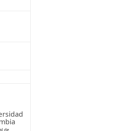
ersidad
ombia
al de