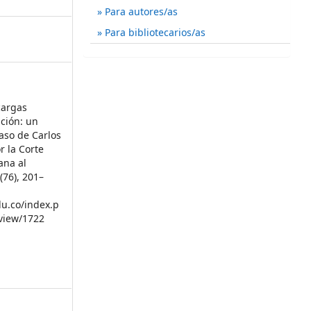
Para autores/as
Para bibliotecarios/as
 cargas
ción: un
aso de Carlos
r la Corte
ana al
7
(76), 201–
du.co/index.p
/view/1722