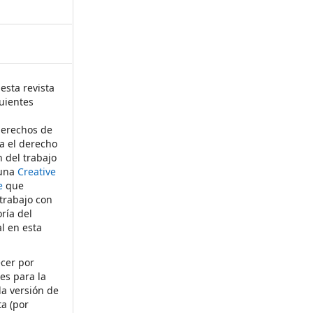
esta revista
uientes
derechos de
ta el derecho
n del trabajo
 una
Creative
e
que
 trabajo con
ría del
al en esta
ecer por
es para la
la versión de
ta (por