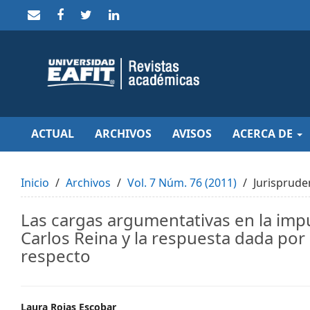
Quick
jump
to
page
content
Main
Navigation
Main
Content
Sidebar
ACTUAL
ARCHIVOS
AVISOS
ACERCA DE
Inicio
Archivos
Vol. 7 Núm. 76 (2011)
Jurisprude
Las cargas argumentativas en la imp
Carlos Reina y la respuesta dada por
respecto
Laura Rojas Escobar