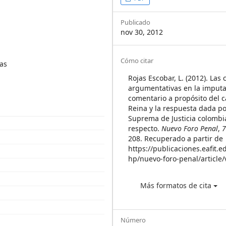
Article
Sidebar
Publicado
nov 30, 2012
Article
Cómo citar
as
Details
Rojas Escobar, L. (2012). Las
argumentativas en la imputa
comentario a propósito del c
Reina y la respuesta dada po
Suprema de Justicia colombi
respecto.
Nuevo Foro Penal
,
208. Recuperado a partir de
https://publicaciones.eafit.e
hp/nuevo-foro-penal/article
Más formatos de cita
Número