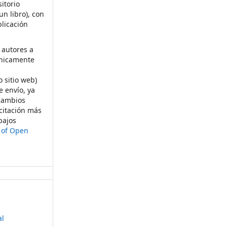
itorio
un libro), con
licación
 autores a
ónicamente
s
o sitio web)
e envío, ya
rcambios
citación más
bajos
t of Open
al