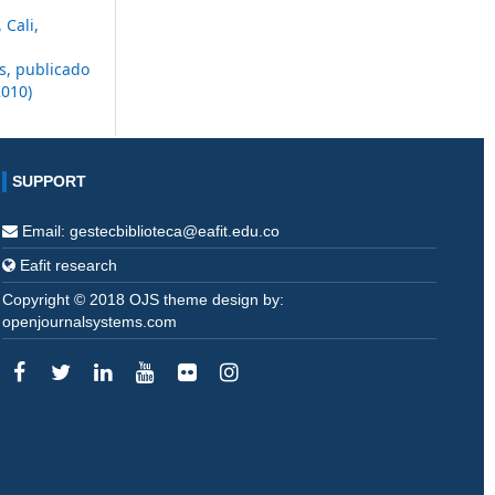
 Cali,
s, publicado
2010)
SUPPORT
Email: gestecbiblioteca@eafit.edu.co
Eafit research
Copyright © 2018 OJS theme design by:
openjournalsystems.com