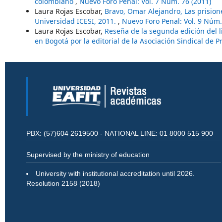
colombiano
,
Nuevo Foro Penal: Vol. 7 Núm. 76 (2011)
Laura Rojas Escobar,
Bravo, Omar Alejandro, Las prisiones
Universidad ICESI, 2011.
,
Nuevo Foro Penal: Vol. 9 Núm.
Laura Rojas Escobar,
Reseña de la segunda edición del l
en Bogotá por la editorial de la Asociación Sindical de P
PBX: (57)604 2619500 - NATIONAL LINE: 01 8000 515 900
Supervised by the ministry of education
University with institutional accreditation until 2026.
Resolution 2158 (2018)