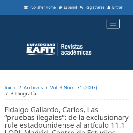
Quick
Publisher Home
Español
Registrarse
Entrar
jump
to
page
Toggle
content
navigatio
Main
Navigation
Main
Content
Sidebar
Inicio
Archivos
Vol. 3 Núm. 71 (2007)
Bibliografía
Fidalgo Gallardo, Carlos, Las
“pruebas ilegales”: de la exclusionary
rule estadounidense al artículo 11.1
LOPJ. Madrid, Centro de Estudios