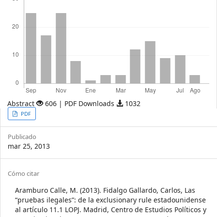
Abstract
606 | PDF Downloads
1032
Article
PDF
Sidebar
Publicado
mar 25, 2013
Article
Cómo citar
Details
Aramburo Calle, M. (2013). Fidalgo Gallardo, Carlos, Las
“pruebas ilegales”: de la exclusionary rule estadounidense
al artículo 11.1 LOPJ. Madrid, Centro de Estudios Políticos y