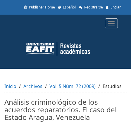
Quick
Publisher Home
Español
Registrarse
Entrar
jump
to
page
Toggle
content
navigatio
Main
Navigation
Main
Content
Sidebar
Inicio
Archivos
Vol. 5 Núm. 72 (2009)
Estudios
Análisis criminológico de los
acuerdos reparatorios. El caso del
Estado Aragua, Venezuela