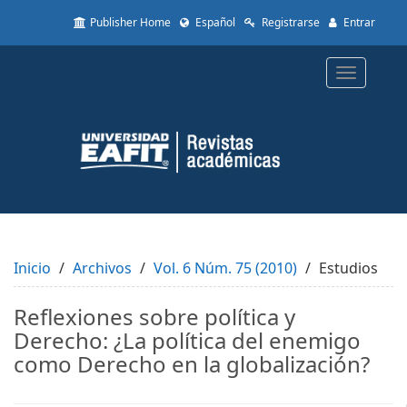
Quick
Publisher Home
Español
Registrarse
Entrar
jump
to
page
Toggle
content
navigatio
Main
Navigation
Main
Content
Sidebar
Inicio
Archivos
Vol. 6 Núm. 75 (2010)
Estudios
Reflexiones sobre política y
Derecho: ¿La política del enemigo
como Derecho en la globalización?