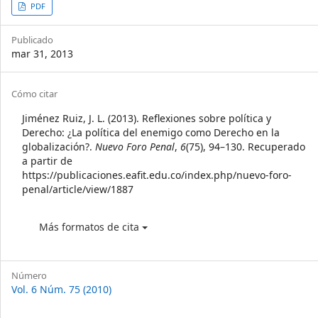
Article
PDF
Sidebar
Publicado
mar 31, 2013
Article
Cómo citar
Details
Jiménez Ruiz, J. L. (2013). Reflexiones sobre política y
Derecho: ¿La política del enemigo como Derecho en la
globalización?.
Nuevo Foro Penal
,
6
(75), 94–130. Recuperado
a partir de
https://publicaciones.eafit.edu.co/index.php/nuevo-foro-
penal/article/view/1887
Más formatos de cita
Número
Vol. 6 Núm. 75 (2010)