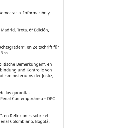
a Democracia. Información y
 Madrid, Trota, 6ª Edición,
chtsgraden“, en Zeitschrift für
9 ss.
olitische Bemerkungen”, en
Einbindung und Kontrolle von
desministeriums der Justiz,
de las garantías
o Penal Contemporáneo – DPC
”, en Reflexiones sobre el
penal Colombiano, Bogotá,