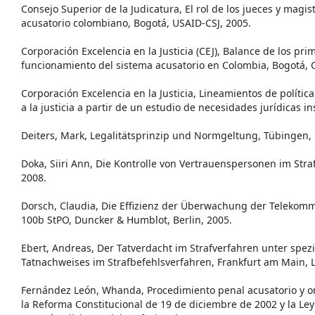
Consejo Superior de la Judicatura, El rol de los jueces y magi
acusatorio colombiano, Bogotá, USAID-CSJ, 2005.
Corporación Excelencia en la Justicia (CEJ), Balance de los pr
funcionamiento del sistema acusatorio en Colombia, Bogotá, C
Corporación Excelencia en la Justicia, Lineamientos de polític
a la justicia a partir de un estudio de necesidades jurídicas in
Deiters, Mark, Legalitätsprinzip und Normgeltung, Tübingen,
Doka, Siiri Ann, Die Kontrolle von Vertrauenspersonen im Str
2008.
Dorsch, Claudia, Die Effizienz der Überwachung der Telekomm
100b StPO, Duncker & Humblot, Berlin, 2005.
Ebert, Andreas, Der Tatverdacht im Strafverfahren unter spez
Tatnachweises im Strafbefehlsverfahren, Frankfurt am Main, 
Fernández León, Whanda, Procedimiento penal acusatorio y ora
la Reforma Constitucional de 19 de diciembre de 2002 y la Ley