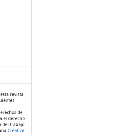
esta revista
uientes
derechos de
ta el derecho
n del trabajo
 una
Creative