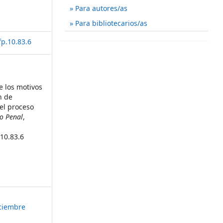
Para autores/as
Para bibliotecarios/as
fp.10.83.6
e los motivos
n de
el proceso
o Penal
,
.10.83.6
iciembre