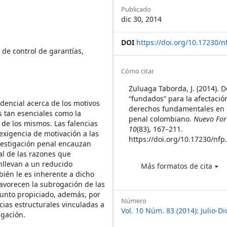
Sidebar
Publicado
dic 30, 2014
DOI
https://doi.org/10.17230/n
 de control de garantías,
Article
Cómo citar
Details
Zuluaga Taborda, J. (2014). D
“fundados” para la afectació
udencial acerca de los motivos
derechos fundamentales en 
 tan esenciales como la
penal colombiano.
Nuevo For
 de los mismos. Las falencias
10
(83), 167–211.
 exigencia de motivación a las
https://doi.org/10.17230/nfp
vestigación penal encauzan
ial de las razones que
nllevan a un reducido
Más formatos de cita
bién le es inherente a dicho
favorecen la subrogación de las
sunto propiciado, además, por
Número
encias estructurales vinculadas a
Vol. 10 Núm. 83 (2014): Julio-D
tigación.