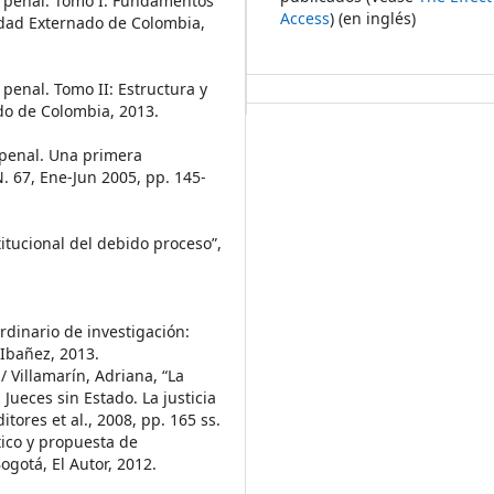
o penal. Tomo I: Fundamentos
Access
) (en inglés)
sidad Externado de Colombia,
penal. Tomo II: Estructura y
ado de Colombia, 2013.
 penal. Una primera
. 67, Ene-Jun 2005, pp. 145-
itucional del debido proceso”,
rdinario de investigación:
 Ibañez, 2013.
/ Villamarín, Adriana, “La
 Jueces sin Estado. La justicia
tores et al., 2008, pp. 165 ss.
tico y propuesta de
ogotá, El Autor, 2012.