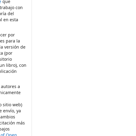
e
que
 trabajo con
ría del
al en esta
ecer por
es para la
la versión de
ta (por
itorio
un libro), con
licación
 autores a
ónicamente
s
o sitio web)
e envío, ya
rcambios
citación más
bajos
t of Open