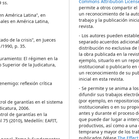
Commons Attribution Licens
 ss.
permite a otros compartir el
un reconocimiento de la auto
en América Latina”, en
trabajo y la publicación inici
ales en América Latina,
revista.
- Los autores pueden establ
ado de la crisis”, en Jueces
separado acuerdos adicional
/1990, p. 35.
distribución no exclusiva de 
la obra publicada en la revis
uramiento: El régimen en la
ejemplo, situarlo en un repos
 Superior de la Judicatura,
institucional o publicarlo en 
un reconocimiento de su pub
inicial en esta revista.
nemigo: reflexión crítica
- Se permite y se anima a los
difundir sus trabajos electr
(por ejemplo, en repositorio
rol de garantías en el sistema
institucionales o en su propi
dicatura, 2006.
antes y durante el proceso d
trol de garantías en la
que puede dar lugar a inte
75 (2010), Medellín: EAFIT,
productivos, así como a una 
temprana y mayor de los tra
publicados (Véase
The Effec