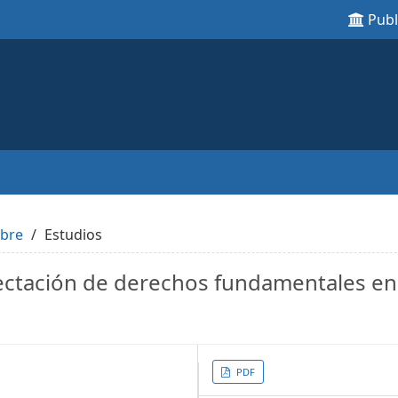
Pub
mbre
Estudios
fectación de derechos fundamentales en
Article
PDF