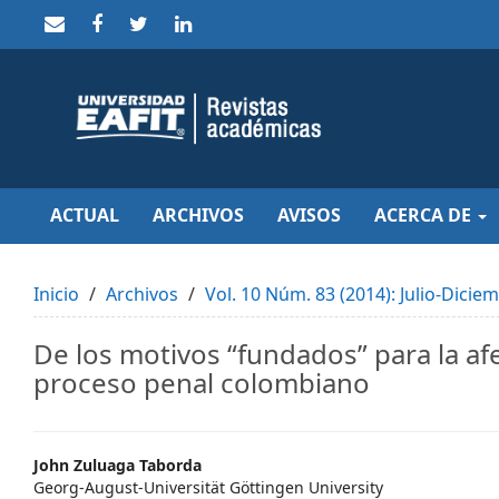
Quick
jump
to
page
content
Main
Navigation
Main
Content
Sidebar
ACTUAL
ARCHIVOS
AVISOS
ACERCA DE
Inicio
Archivos
Vol. 10 Núm. 83 (2014): Julio-Dicie
De los motivos “fundados” para la a
proceso penal colombiano
Main
John Zuluaga Taborda
Georg-August-Universität Göttingen University