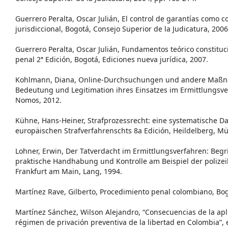
Guerrero Peralta, Oscar Julián, El control de garantías como 
jurisdiccional, Bogotá, Consejo Superior de la Judicatura, 2006
Guerrero Peralta, Oscar Julián, Fundamentos teórico constitu
penal 2ª Edición, Bogotá, Ediciones nueva jurídica, 2007.
Kohlmann, Diana, Online-Durchsuchungen und andere Maßna
Bedeutung und Legitimation ihres Einsatzes im Ermittlungsv
Nomos, 2012.
Kühne, Hans-Heiner, Strafprozessrecht: eine systematische D
europäischen Strafverfahrenschts 8a Edición, Heildelberg, Mül
Lohner, Erwin, Der Tatverdacht im Ermittlungsverfahren: Begri
praktische Handhabung und Kontrolle am Beispiel der polizeil
Frankfurt am Main, Lang, 1994.
Martínez Rave, Gilberto, Procedimiento penal colombiano, Bog
Martínez Sánchez, Wilson Alejandro, “Consecuencias de la apli
régimen de privación preventiva de la libertad en Colombia”,