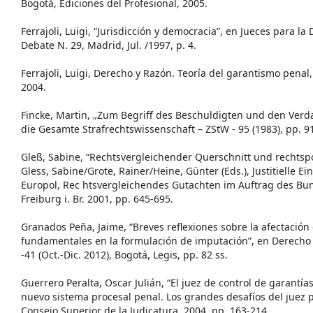
Bogotá, Ediciones del Profesional, 2005.
Ferrajoli, Luigi, “Jurisdicción y democracia”, en Jueces para l
Debate N. 29, Madrid, Jul. /1997, p. 4.
Ferrajoli, Luigi, Derecho y Razón. Teoría del garantismo penal,
2004.
Fincke, Martin, „Zum Begriff des Beschuldigten und den Verda
die Gesamte Strafrechtswissenschaft – ZStW - 95 (1983), pp. 91
Gleß, Sabine, “Rechtsvergleichender Querschnitt und rechtsp
Gless, Sabine/Grote, Rainer/Heine, Günter (Eds.), Justitielle 
Europol, Rec htsvergleichendes Gutachten im Auftrag des Bun
Freiburg i. Br. 2001, pp. 645-695.
Granados Peña, Jaime, “Breves reflexiones sobre la afectación 
fundamentales en la formulación de imputación”, en Derech
-41 (Oct.-Dic. 2012), Bogotá, Legis, pp. 82 ss.
Guerrero Peralta, Oscar Julián, “El juez de control de garantías
nuevo sistema procesal penal. Los grandes desafíos del juez 
Consejo Superior de la Judicatura, 2004, pp. 163-214.