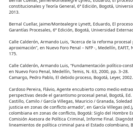
Bernal Cuellar, Jaime/Montealegre Lynett, Eduardo, El proces
constitucionales y Teoría General, 6ª Edición, Bogotá, Univer
2013.
Bernal Cuellar, Jaime/Montealegre Lynett, Eduardo, El proceso 
Garantías Procesales, 6ª Edición, Bogotá, Universidad Extern
Calle Calderón, Armando Luis, “Acerca de la reforma procesal
aproximación”, en Nuevo Foro Penal – NFP -, Medellín, EAFIT, N
175.
Calle Calderón, Armando Luis, “Fundamentación político-const
en Nuevo Foro Penal, Medellín, Temis, N. 63, 2000, pp. 3–28.
Camargo, Pedro Pablo, El debido proceso, Bogotá, Leyer, 2002.
Cardoso Pereira, Flávio, Agente encubierto como medio extrao
perspectivas desde el garantismo procesal penal, Bogotá, Ed.
Castillo, Camilo / García Villegas, Mauricio / Granada, Soledad 
justicia en zonas de conflicto armado”, en García Villegas (ed.),
colombiana en zonas de conflicto, Bogotá: Siglo del Hombre Edi
Comisión Asesora de Política Criminal, Informe Final. Diagnós
lineamientos de política criminal para el Estado colombiano, B